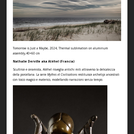
Tomorrow is Just a Maybe, 2024, Thermal sublimation on aluminum
assembly,40×60 cm
Nathalie Derville aka Atéhel (Francia)
Scultrice e ceramista, Atéhel risveglia antichi miti attraverso la delicatezza
della porcellana. La serie
Mythes et Civilisations
restituisce archetipi ancestrali
con tocco magico e materico, modellando narrazioni senza tempo.