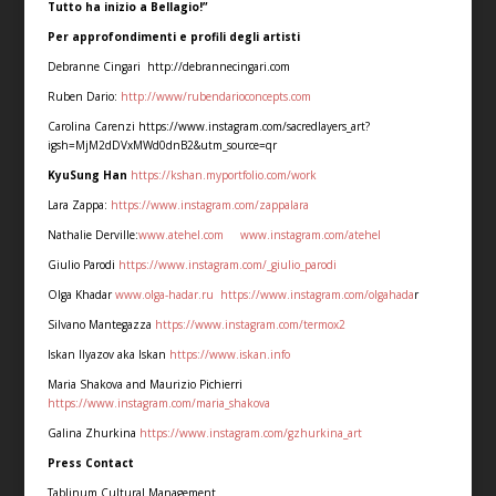
Tutto ha inizio a Bellagio!”
Per approfondimenti e profili degli artisti
Debranne Cingari http://debrannecingari.com
Ruben Dario:
http://www/rubendarioconcepts.com
Carolina Carenzi https://www.instagram.com/sacredlayers_art?
igsh=MjM2dDVxMWd0dnB2&utm_source=qr
KyuSung Han
https://kshan.myportfolio.com/work
Lara Zappa:
https://www.instagram.com/zappalara
Nathalie Derville:
www.atehel.com
www.instagram.com/atehel
Giulio Parodi
https://www.instagram.com/_giulio_parodi
Olga Khadar
www.olga-hadar.ru
https://www.instagram.com/olgahada
r
Silvano Mantegazza
https://www.instagram.com/termox2
Iskan Ilyazov aka Iskan
https://www.iskan.info
Maria Shakova and Maurizio Pichierri
https://www.instagram.com/maria_shakova
Galina Zhurkina
https://www.instagram.com/gzhurkina_art
Press Contact
Tablinum Cultural Management