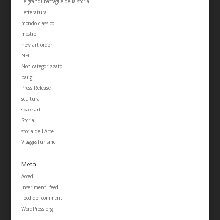
Le grandi battaglie della storia
Letteratura
mondo classico
mostre
new art order
NFT
Non categorizzato
parigi
Press Release
scultura
space art
Storia
storia dell'Arte
Viaggi&Turismo
Meta
Accedi
Inserimenti feed
Feed dei commenti
WordPress.org