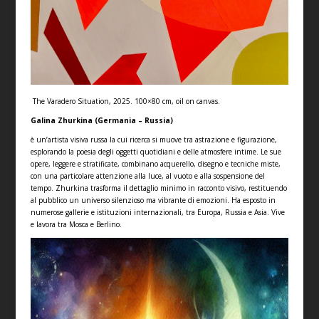
The Varadero Situation, 2025. 100×80 cm, oil on canvas.
Galina Zhurkina (Germania – Russia)
è un’artista visiva russa la cui ricerca si muove tra astrazione e figurazione,
esplorando la poesia degli oggetti quotidiani e delle atmosfere intime. Le sue
opere, leggere e stratificate, combinano acquerello, disegno e tecniche miste,
con una particolare attenzione alla luce, al vuoto e alla sospensione del
tempo. Zhurkina trasforma il dettaglio minimo in racconto visivo, restituendo
al pubblico un universo silenzioso ma vibrante di emozioni. Ha esposto in
numerose gallerie e istituzioni internazionali, tra Europa, Russia e Asia. Vive
e lavora tra Mosca e Berlino.