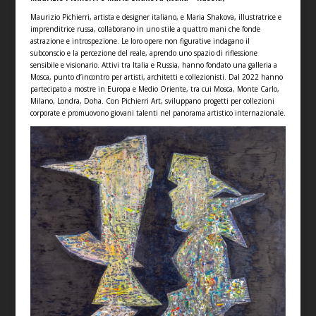
Maurizio Pichierri, artista e designer italiano, e Maria Shakova, illustratrice e
imprenditrice russa, collaborano in uno stile a quattro mani che fonde
astrazione e introspezione. Le loro opere non figurative indagano il
subconscio e la percezione del reale, aprendo uno spazio di riflessione
sensibile e visionario. Attivi tra Italia e Russia, hanno fondato una galleria a
Mosca, punto d’incontro per artisti, architetti e collezionisti. Dal 2022 hanno
partecipato a mostre in Europa e Medio Oriente, tra cui Mosca, Monte Carlo,
Milano, Londra, Doha. Con Pichierri Art, sviluppano progetti per collezioni
corporate e promuovono giovani talenti nel panorama artistico internazionale.