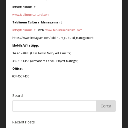
info@tablinum.it
www.tablinumcultural.com
Tablinum Cultural Management
info@tablinum.it
Web:
www.tablinumcultural.com
https://www.instagram.com/tablinum_cultural_management
Mobile/WhatApp:
3456174086 (Elisa Larese Moro, Art Curator)
3392181456 (Alessandro Cerioli, Project Manager)
Office:
0344537400
Search
Recent Posts