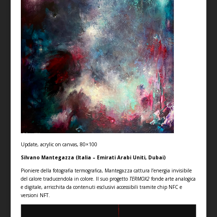
Update, acrylic on canvas, 80×100
Silvano Mantegazza (Italia – Emirati Arabi Uniti, Dubai)
Pioniere della fotografia termografica, Mantegazza cattura l’energia invisibile
del calore traducendola in colore. Il suo progetto
TERMOX2
fonde arte analogica
e digitale, arricchita da contenuti esclusivi accessibili tramite chip NFC e
versioni NFT.