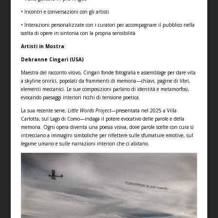
• Incontri e conversazioni con gli artisti
• Interazioni personalizzate con i curatori per accompagnare il pubblico nella
scelta di opere in sintonia con la propria sensibilità
Artisti in Mostra
:
Debranne Cingari (USA)
Maestra del racconto visivo, Cingari fonde fotografia e assemblage per dare vita
a skyline onirici, popolati da frammenti di memoria—chiavi, pagine di libri,
elementi meccanici. Le sue composizioni parlano di identità e metamorfosi,
evocando paesaggi interiori ricchi di tensione poetica.
La sua recente serie,
Little Words Project
—presentata nel 2025 a Villa
Carlotta, sul Lago di Como—indaga il potere evocativo delle parole e della
memoria. Ogni opera diventa una poesia visiva, dove parole scelte con cura si
intrecciano a immagini simboliche per riflettere sulle sfumature emotive, sul
legame umano e sulle narrazioni interiori che ci abitano.