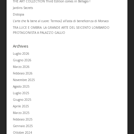
THE ART COLLECTION Third Edition comes in Bellagio !
Jardins Secrets
Distopia
L’arte che fa bene al cuore: Termox2 all’asta di beneficenza di Monaco
TRA LUCE E OMBRA: LA GRANDE ARTE DEL SEICENTO LOMBARDO
PROTAGONISTA A PALAZZO GALLIO
Archives
Luglio 2026
Giugno 2026
Marzo 2026
Febbraio 2026
Novembre 2025
Agosto 2025
Luglio 2025
Giugno 2025
Aprile 2025
Marzo 2025
Febbraio 2025
Gennaio 2025
Ottobre 2024