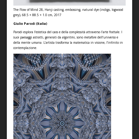
The Flow of Mind 28, Hanji casting, embossing, natural dye (indigo, logwood
grey), 68.5 × 88.5 × 1.0 cm, 2017
Giulio Parodi (Italia)
Parodi esplora l’estetica del caos e della complessità attraverso l’arte frattale. I
suoi paesaggi astratti, generati da algoritmi, sono metafore dell’universo e
della mente umana. L’artista trasforma la matematica in visione, l’infinito in
contemplazione.