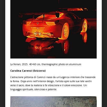
La Ferrari, 2025. 40×60 cm, thermographic photo on aluminum
Carolina Carenzi (Svizzera)
L’astrazione pittorica di Carenzi nasce da un’urgenza interiore che trascende
la forma. Dopo anni nell’interior design, l’artista apre sulle sue tele varchi
verso il sacro, dove la materia si fa vibrazione e il colore emozione. Un
linguaggio spirituale, silenzioso e potente.