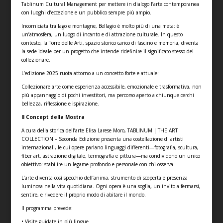
Tablinum Cultural Management per mettere in dialogo l’arte contemporanea
con luoghi d’eccezione e un pubblico sempre più ampio.
Incorniciata tra lago e montagne, Bellagio è molto più di una meta: è
un’atmosfera, un luogo di incanto e di attrazione culturale. In questo
contesto, la Torre delle Arti, spazio storico carico di fascino e memoria, diventa
la sede ideale per un progetto che intende ridefinire il significato stesso del
collezionare.
L’edizione 2025 ruota attorno a un concetto forte e attuale:
Collezionare arte come esperienza accessibile, emozionale e trasformativa, non
più appannaggio di pochi investitori, ma percorso aperto a chiunque cerchi
bellezza, riflessione e ispirazione.
Il Concept della Mostra
A cura della storica dell’arte Elisa Larese Moro, TABLINUM | THE ART
COLLECTION – Seconda Edizione presenta una costellazione di artisti
internazionali, le cui opere parlano linguaggi differenti—fotografia, scultura,
fiber art, astrazione digitale, termografia e pittura—ma condividono un unico
obiettivo: stabilire un legame profondo e personale con chi osserva.
L’arte diventa così specchio dell’anima, strumento di scoperta e presenza
luminosa nella vita quotidiana. Ogni opera è una soglia, un invito a fermarsi,
sentire, e rivedere il proprio modo di abitare il mondo.
Il programma prevede:
• Visite guidate in più lingue