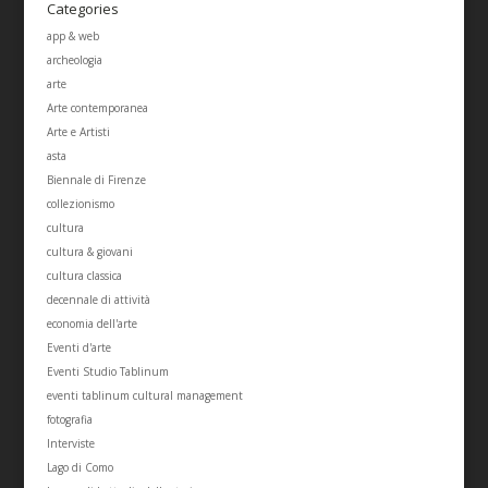
Categories
app & web
archeologia
arte
Arte contemporanea
Arte e Artisti
asta
Biennale di Firenze
collezionismo
cultura
cultura & giovani
cultura classica
decennale di attività
economia dell'arte
Eventi d'arte
Eventi Studio Tablinum
eventi tablinum cultural management
fotografia
Interviste
Lago di Como