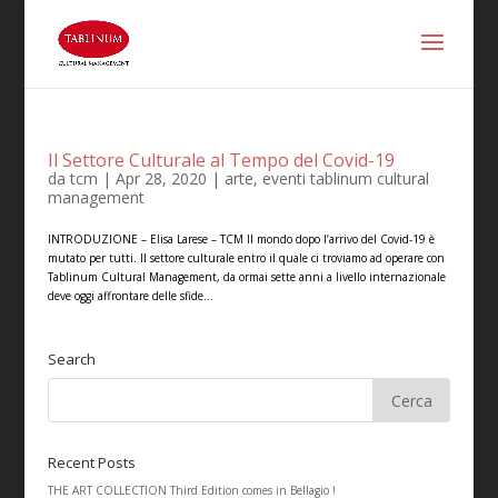
Il Settore Culturale al Tempo del Covid-19
da
tcm
|
Apr 28, 2020
|
arte
,
eventi tablinum cultural
management
INTRODUZIONE – Elisa Larese – TCM Il mondo dopo l’arrivo del Covid-19 è
mutato per tutti. Il settore culturale entro il quale ci troviamo ad operare con
Tablinum Cultural Management, da ormai sette anni a livello internazionale
deve oggi affrontare delle sfide...
Search
Recent Posts
THE ART COLLECTION Third Edition comes in Bellagio !