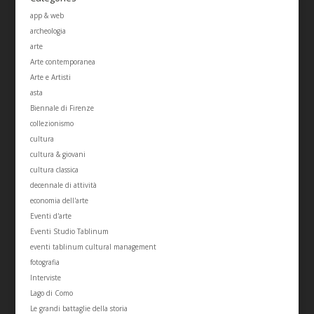
app & web
archeologia
arte
Arte contemporanea
Arte e Artisti
asta
Biennale di Firenze
collezionismo
cultura
cultura & giovani
cultura classica
decennale di attività
economia dell'arte
Eventi d'arte
Eventi Studio Tablinum
eventi tablinum cultural management
fotografia
Interviste
Lago di Como
Le grandi battaglie della storia