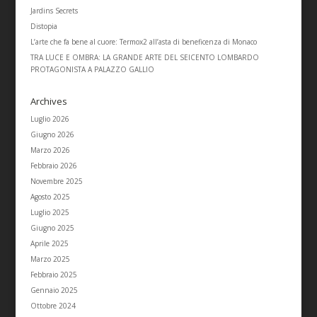
Jardins Secrets
Distopia
L’arte che fa bene al cuore: Termox2 all’asta di beneficenza di Monaco
TRA LUCE E OMBRA: LA GRANDE ARTE DEL SEICENTO LOMBARDO
PROTAGONISTA A PALAZZO GALLIO
Archives
Luglio 2026
Giugno 2026
Marzo 2026
Febbraio 2026
Novembre 2025
Agosto 2025
Luglio 2025
Giugno 2025
Aprile 2025
Marzo 2025
Febbraio 2025
Gennaio 2025
Ottobre 2024