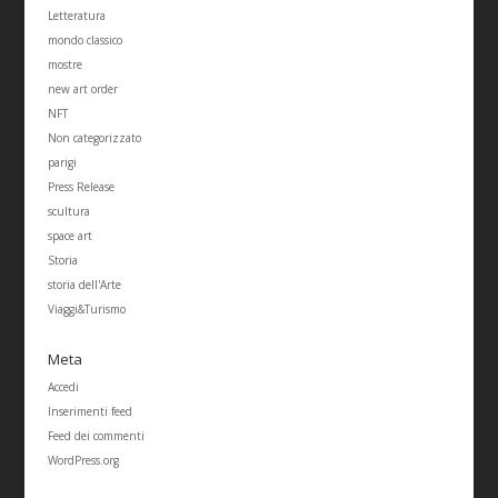
Letteratura
mondo classico
mostre
new art order
NFT
Non categorizzato
parigi
Press Release
scultura
space art
Storia
storia dell'Arte
Viaggi&Turismo
Meta
Accedi
Inserimenti feed
Feed dei commenti
WordPress.org