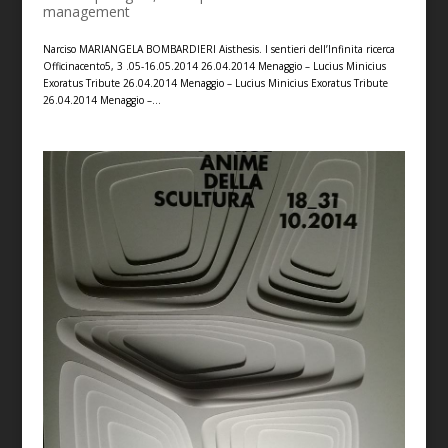
management
Narciso MARIANGELA BOMBARDIERI Aisthesis. I sentieri dell’Infinita ricerca
Officinacento5, 3 .05-16.05.2014 26.04.2014 Menaggio – Lucius Minicius
Exoratus Tribute 26.04.2014 Menaggio – Lucius Minicius Exoratus Tribute
26.04.2014 Menaggio –...