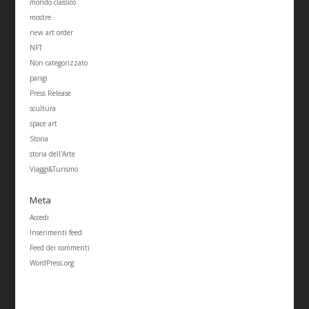
mondo classico
mostre
new art order
NFT
Non categorizzato
parigi
Press Release
scultura
space art
Storia
storia dell'Arte
Viaggi&Turismo
Meta
Accedi
Inserimenti feed
Feed dei commenti
WordPress.org