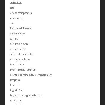
archeologia
arte
Arte contemporanea
Arte e Artisti
asta
Biennale di Firenze
collezionismo
cultura
cultura & giovani
cultura classica
decennale di attività
economia dell'arte
Eventi d'arte
Eventi Studio Tablinum
eventi tablinum cultural management
fotografia
Interviste
Lago di Como
Le grandi battaglie della storia
Letteratura