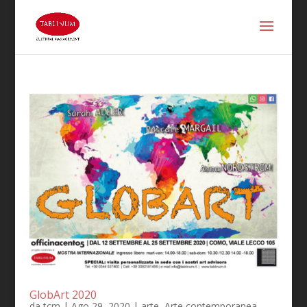
GlobArt 2020
da
tcm
|
Ago 29, 2020
|
arte
,
Arte contemporanea
,