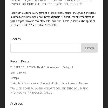
eventi tablinum cultural management
,
mostre
Tablinum Cultural Management è lieto di annunciare l’inaugurazione della
mostra d’arte contemporanea internazionale “GlobArt” che si terrà presso lo
spazio espositivo officinacento5, v.le Lecco 105, Como.La mostra che aprirà al
pubblico Sabato 12 settembre 2020, dalle...
Search
Recent Posts
THE ART COLLECTION Third Edition comes in Bellagio !
Jardins Secrets
Distopia
L’arte che fa bene al cuore: Termox2 all’asta di beneficenza di Monaco
TRA LUCE E OMBRA: LA GRANDE ARTE DEL SEICENTO LOMBARDO
PROTAGONISTA A PALAZZO GALLIO
Archives