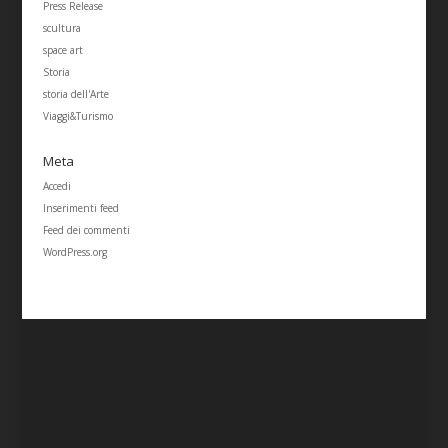
Press Release
scultura
space art
Storia
storia dell'Arte
Viaggi&Turismo
Meta
Accedi
Inserimenti feed
Feed dei commenti
WordPress.org