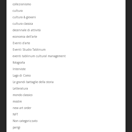
collezionismo
cultura
cultura & giovani
cultura classica
decennale di attività
economia dell'arte
Eventi d'arte
Eventi Studio Tablinum
eventi tablinum cultural management
fotografia
Interviste
Lago di Como
Le grandi battaglie della storia
Letteratura
mondo classico
mostre
new art order
NFT
Non categorizzato
parigi