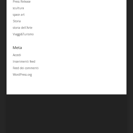
Press Release
scultura
space art
Storia
storia dell'Arte
Viaggi&Turismo
Meta
Accedi
Inserimenti feed
Feed dei commenti
WordPress.org