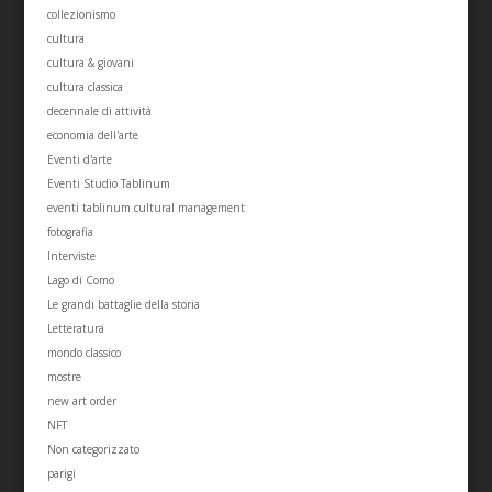
collezionismo
cultura
cultura & giovani
cultura classica
decennale di attività
economia dell'arte
Eventi d'arte
Eventi Studio Tablinum
eventi tablinum cultural management
fotografia
Interviste
Lago di Como
Le grandi battaglie della storia
Letteratura
mondo classico
mostre
new art order
NFT
Non categorizzato
parigi