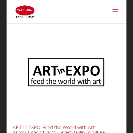
ART in EXPO. Feed the World with Art
da
tcm
|
Ago 11, 2015
|
eventi tablinum cultural