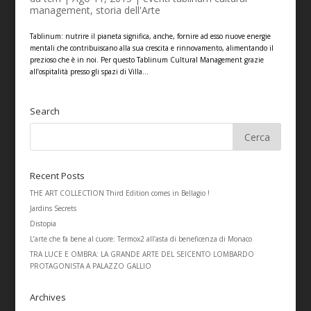
management
,
storia dell'Arte
Tablinum: nutrire il pianeta significa, anche, fornire ad esso nuove energie
mentali che contribuiscano alla sua crescita e rinnovamento, alimentando il
prezioso che è in noi. Per questo Tablinum Cultural Management grazie
all’ospitalità presso gli spazi di Villa...
Search
Recent Posts
THE ART COLLECTION Third Edition comes in Bellagio !
Jardins Secrets
Distopia
L’arte che fa bene al cuore: Termox2 all’asta di beneficenza di Monaco
TRA LUCE E OMBRA: LA GRANDE ARTE DEL SEICENTO LOMBARDO
PROTAGONISTA A PALAZZO GALLIO
Archives