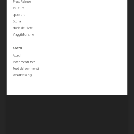
Press Release
scultura
space art
Storia
storia dell'Arte
Viaggi&Turismo
Meta
Accedi
Inserimenti feed
Feed dei commenti
WordPress.org