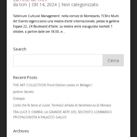
da
tcm
|
Ott 14, 2024
|
Non categorizzato
Tablinum Cultural Management: nella cornice di Montecarlo, TCM e Multi
Art Events organizzano una mostra d’arte internazionale, presso la galleria
Espace 22, 24 Boulevard d’Italie. La mostra verrà inaugurata martedì 1
ottobre, a partire dalle ore 18.00, e...
Search
Recent Posts
THE ART COLLECTION Third Edition comes in Bellagio !
Jardins Secrets
Distopia
L’arte che fa bene al cuore: Termox2 all’asta di beneficenza di Monaco
TRA LUCE E OMBRA: LA GRANDE ARTE DEL SEICENTO LOMBARDO
PROTAGONISTA A PALAZZO GALLIO
Archives