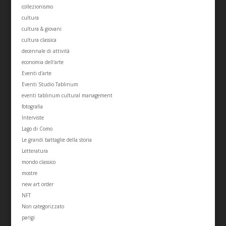
collezionismo
cultura
cultura & giovani
cultura classica
decennale di attività
economia dell'arte
Eventi d'arte
Eventi Studio Tablinum
eventi tablinum cultural management
fotografia
Interviste
Lago di Como
Le grandi battaglie della storia
Letteratura
mondo classico
mostre
new art order
NFT
Non categorizzato
parigi