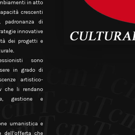
ambiamenti in atto
apacità crescenti
o, padronanza di
rategie
innovative
ità dei progetti e
urale.
ssionisti sono
ser
e in grado di
cenze artistico-
w che li rendano
ne, gestione e
one umanistica e
 dell’offerta che