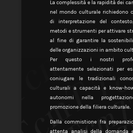
La complessi
tà e la r
apidità dei c
nel mondo culturale richiedono c
di interpretazione del contest
metodi e strumenti per attivare st
al fine di garantire la sostenibil
delle organizzazioni in ambito cult
Per questo i nostri profe
attentamente selezionati pe
r es
coniugare le tradizionali conos
culturali a capacità e know-ho
autonomi nella progettazio
promozione della filiera culturale.
Dalla commistione fra preparazi
attenta analisi della domanda e