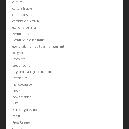
cultura
cultura & giovani
cultura classica
decennale di attività
economia dell'arte
Eventi d'arte
Eventi Studio Tablinum
eventi tablinum cultural management
fotografia
Interviste
Lago di Como
Le grandi battaglie della storia
Letteratura
mondo classico
mostre
new art order
NFT
Non categorizzato
parigi
Press Release
scultura