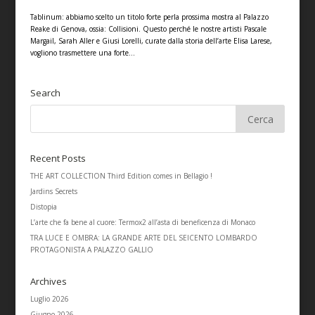
Tablinum: abbiamo scelto un titolo forte perla prossima mostra al Palazzo
Reake di Genova, ossia: Collisioni. Questo perché le nostre artisti Pascale
Margail, Sarah Aller e Giusi Lorelli, curate dalla storia dell’arte Elisa Larese,
vogliono trasmettere una forte...
Search
Recent Posts
THE ART COLLECTION Third Edition comes in Bellagio !
Jardins Secrets
Distopia
L’arte che fa bene al cuore: Termox2 all’asta di beneficenza di Monaco
TRA LUCE E OMBRA: LA GRANDE ARTE DEL SEICENTO LOMBARDO
PROTAGONISTA A PALAZZO GALLIO
Archives
Luglio 2026
Giugno 2026