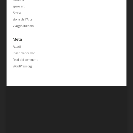
space art
Storia
storia dell'Arte
Viaggi&Turismo
Meta
Accedi
Inserimenti feed
Feed dei commenti
WordPress.org