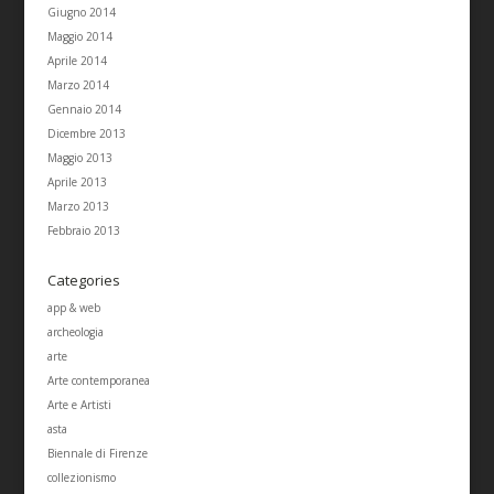
Giugno 2014
Maggio 2014
Aprile 2014
Marzo 2014
Gennaio 2014
Dicembre 2013
Maggio 2013
Aprile 2013
Marzo 2013
Febbraio 2013
Categories
app & web
archeologia
arte
Arte contemporanea
Arte e Artisti
asta
Biennale di Firenze
collezionismo