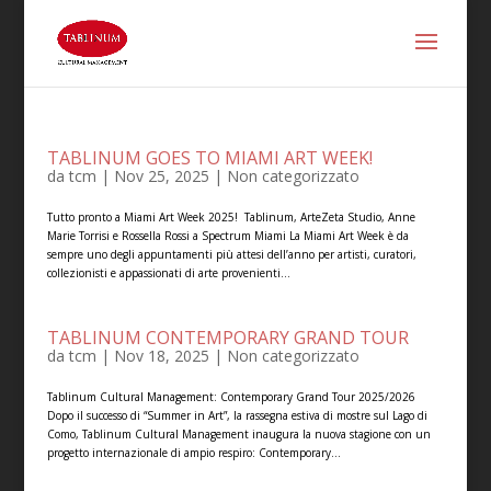
TABLINUM GOES TO MIAMI ART WEEK!
da
tcm
|
Nov 25, 2025
|
Non categorizzato
Tutto pronto a Miami Art Week 2025! Tablinum, ArteZeta Studio, Anne
Marie Torrisi e Rossella Rossi a Spectrum Miami La Miami Art Week è da
sempre uno degli appuntamenti più attesi dell’anno per artisti, curatori,
collezionisti e appassionati di arte provenienti...
TABLINUM CONTEMPORARY GRAND TOUR
da
tcm
|
Nov 18, 2025
|
Non categorizzato
Tablinum Cultural Management: Contemporary Grand Tour 2025/2026
Dopo il successo di “Summer in Art”, la rassegna estiva di mostre sul Lago di
Como, Tablinum Cultural Management inaugura la nuova stagione con un
progetto internazionale di ampio respiro: Contemporary...