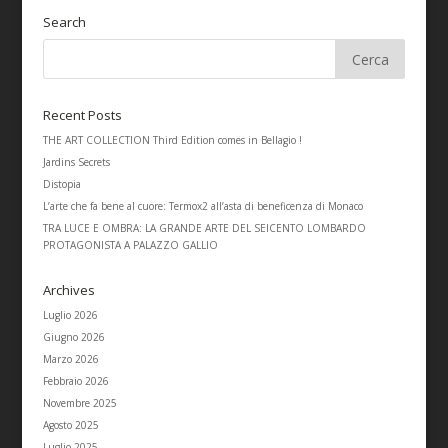
Search
Recent Posts
THE ART COLLECTION Third Edition comes in Bellagio !
Jardins Secrets
Distopia
L’arte che fa bene al cuore: Termox2 all’asta di beneficenza di Monaco
TRA LUCE E OMBRA: LA GRANDE ARTE DEL SEICENTO LOMBARDO
PROTAGONISTA A PALAZZO GALLIO
Archives
Luglio 2026
Giugno 2026
Marzo 2026
Febbraio 2026
Novembre 2025
Agosto 2025
Luglio 2025