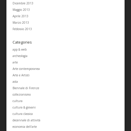
Dicembre 2013
Maggio 2013
Aprile 2013
Marzo 2013
Febbraio 2013
Categories
app & web
archeologia
arte
Arte contemporanea
Arte e Artisti
asta
Biennale di Firenze
collezionismo
cultura
cultura & giovani
cultura classica
decennale di attività
economia dell'arte