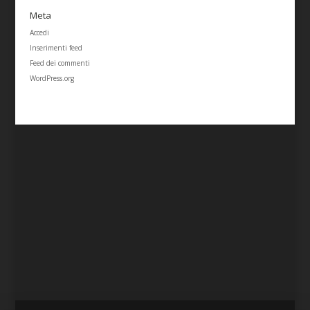
Meta
Accedi
Inserimenti feed
Feed dei commenti
WordPress.org