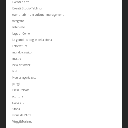
Eventi d'arte
Eventi Studio Tablinum
eventi tablinum cultural management
fotografia
Interviste
Lago di Como
Le grandi battaglie della storia
Letteratura
mondo classico
mostre
new art order
NFT
Non categorizzato
parigi
Press Release
scultura
space art
Storia
storia dell'Arte
Viaggi&Turismo