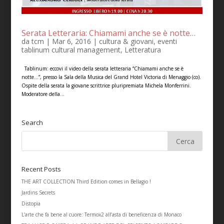
Serata Letteraria: Chiamami anche se è notte…
da
tcm
|
Mar 6, 2016
|
cultura & giovani
,
eventi
tablinum cultural management
,
Letteratura
Tablinum: eccovi il video della serata letteraria “Chiamami anche se è
notte…”, presso la Sala della Musica del Grand Hotel Victoria di Menaggio (co).
Ospite della serata la giovane scrittrice pluripremiata Michela Monferrini.
Moderatore della...
Search
Recent Posts
THE ART COLLECTION Third Edition comes in Bellagio !
Jardins Secrets
Distopia
L’arte che fa bene al cuore: Termox2 all’asta di beneficenza di Monaco