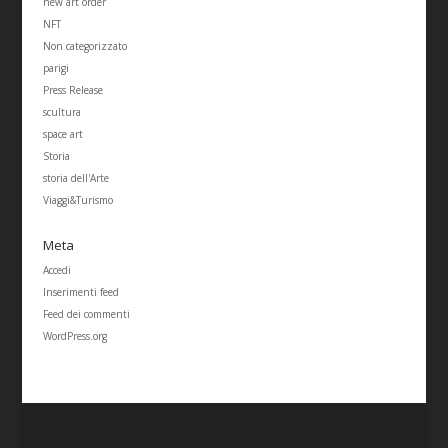
new art order
NFT
Non categorizzato
parigi
Press Release
scultura
space art
Storia
storia dell'Arte
Viaggi&Turismo
Meta
Accedi
Inserimenti feed
Feed dei commenti
WordPress.org