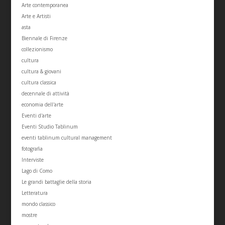
Arte contemporanea
Arte e Artisti
asta
Biennale di Firenze
collezionismo
cultura
cultura & giovani
cultura classica
decennale di attività
economia dell'arte
Eventi d'arte
Eventi Studio Tablinum
eventi tablinum cultural management
fotografia
Interviste
Lago di Como
Le grandi battaglie della storia
Letteratura
mondo classico
mostre