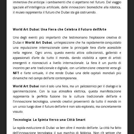
immersiva che anticipa i cambiamenti che ci aspettano nel futuro. Dal viaggio
spaziale all’intelligenza artificiale, dalle innovazioni biomediche alla robotica,
il museo rappresenta il futuro che Dubai sta già costruendo.
World Art Dubai: Una Fiera che Celebra il Futuro dell’Arte
Uno degli eventi più importanti che testimoniano l’esplosione creativa di
Dubai è
World Art Dubai
, un’esposizione che ha rapidamente conquistato
una reputazione internazionale come la principale fiera d’arte accessibile
nella regione. Ogni anno, questo evento attira collezionisti, galleristi e
appassionati d’arte da tutto il mondo, dando visibilità a opere di artisti
emergenti e riconosciuti a livello internazionale. La fiera è un punto di
incontro per arte tradizionale e digitale, con un’attenzione crescente verso gli
NFT
e l’arte virtuale, il che rende Dubai una delle capitali mondiali più
dinamiche nel campo dell’arte contemporanea.
World Art Dubai
non è solo una fiera, ma un palcoscenico per il dialogo e la
sperimentazione. Con la sua atmosfera elettrica, questa manifestazione
rappresenta la perfetta fusione tra la cultura tradizionale dell’arte e
l’innovazione tecnologica, unendo creativi provenienti da tutto il mondo in
un unico luogo dove il futuro dell’arte è non solo esplorato, ma concretamente
vissuto.
Tecnologia: La Spinta Verso una Città Smart
La rapida evoluzione di Dubai va ben oltre il mondo dell’arte. La città ha fatto
dell’innovazione tecnologica il suo marchio di fabbrica. Non c’è settore che