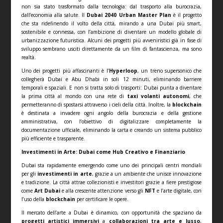
non sia stato trasformato dalla tecnologia: dal trasporto alla burocrazia,
dall’economia alla salute. Il
Dubai 2040 Urban Master Plan
è il progetto
che sta ridefinendo il volto della città, mirando a una Dubai più smart,
sostenibile e connessa, con l’ambizione di diventare un modello globale di
urbanizzazione futuristica. Alcuni dei progetti più avveniristici già in fase di
sviluppo sembrano usciti direttamente da un film di fantascienza, ma sono
realtà.
Uno dei progetti più affascinanti è l’
Hyperloop
, un treno supersonico che
collegherà Dubai e Abu Dhabi in soli 12 minuti, eliminando barriere
temporali e spaziali. E non si tratta solo di trasporti: Dubai punta a diventare
la prima città al mondo con una rete di
taxi volanti autonomi
, che
permetteranno di spostarsi attraverso i cieli della città. Inoltre, la
blockchain
è destinata a invadere ogni angolo della burocrazia e della gestione
amministrativa, con l’obiettivo di digitalizzare completamente la
documentazione ufficiale, eliminando la carta e creando un sistema pubblico
più efficiente e trasparente.
Investimenti in Arte: Dubai come Hub Creativo e Finanziario
Dubai sta rapidamente emergendo come uno dei principali centri mondiali
per gli
investimenti in arte
, grazie a un ambiente che unisce innovazione
e tradizione. La città attrae collezionisti e investitori grazie a fiere prestigiose
come
Art Dubai
e alla crescente attenzione verso gli
NFT
e l’arte digitale, con
l’uso della
blockchain
per certificare le opere.
Il mercato dell’arte a Dubai è dinamico, con opportunità che spaziano da
progetti artistici immersivi
a
collaborazioni tra arte e lusso
,