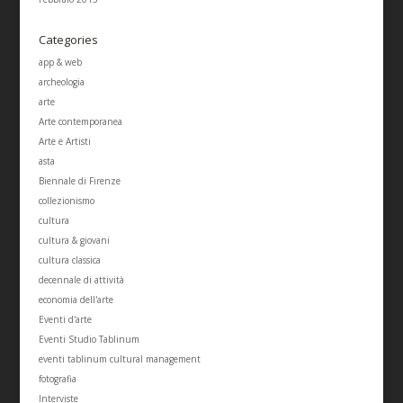
Categories
app & web
archeologia
arte
Arte contemporanea
Arte e Artisti
asta
Biennale di Firenze
collezionismo
cultura
cultura & giovani
cultura classica
decennale di attività
economia dell'arte
Eventi d'arte
Eventi Studio Tablinum
eventi tablinum cultural management
fotografia
Interviste