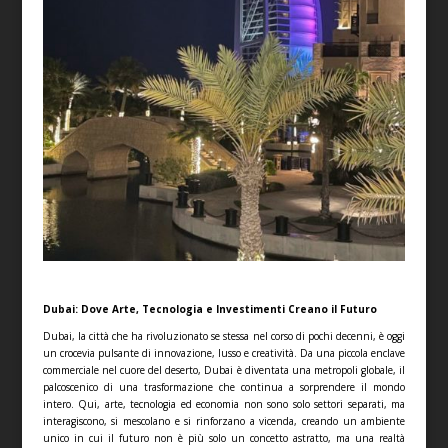
Dubai: Dove Arte, Tecnologia e Investimenti Creano il Futuro
Dubai, la città che ha rivoluzionato se stessa nel corso di pochi decenni, è oggi
un crocevia pulsante di innovazione, lusso e creatività. Da una piccola enclave
commerciale nel cuore del deserto, Dubai è diventata una metropoli globale, il
palcoscenico di una trasformazione che continua a sorprendere il mondo
intero. Qui, arte, tecnologia ed economia non sono solo settori separati, ma
interagiscono, si mescolano e si rinforzano a vicenda, creando un ambiente
unico in cui il futuro non è più solo un concetto astratto, ma una realtà