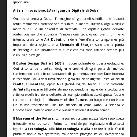
quotidiana.
Arte e Innovazione: L’Avanguardia Digitale di Dubai
Quando si pensa a Dubai, l’immagine di grattacieli scintillanti e lussuosi
centri commerciali potrebbe venire subito in mente. Tuttavia, oggi la città è
molto di più: è un epicentro di creatività, una capitale globale dell’arte
contemporanea che abbraccia l’innovazione tecnologica. Eventi di livello
internazionale come
Art Dubai
, una delle fiere d’arte contemporanea più
importanti della regione, e la
Biennale di Sharjah
sono solo la punta
dell’iceberg di un movimento culturale che sta conquistando sempre più
visibilità e prestigio.
Il
Dubai Design District (d3)
è il cuore pulsante di questa evoluzione.
Qui si concentrano artisti, designer e creativi di ogni parte del mondo,
trasformando la città in un laboratorio di sperimentazione dove l’arte incontra
la tecnologia. Ma la vera rivoluzione si gioca sul piano digitale. Installazioni di
realtà aumentata
, opere
NFT
(Non-Fungible Token) e l’uso crescente
dell’
intelligenza artificiale
stanno riscrivendo le regole della produzione
artistica e della fruizione dell’arte. Un esempio emblematico di questa fusione
tra arte e tecnologia è il
Museum of the Future
, un luogo che non è solo
un museo tradizionale, ma un simbolo di come l’arte, la scienza e
l’innovazione possano convivere e plasmare insieme il nostro domani.
Il
Museum of the Future
, con la sua architettura mozzafiato e i suoi spazi
interattivi, è un punto di riferimento mondiale per l’esplorazione di concetti
legati alla
tecnologia, alla biotecnologia e alla sostenibilità
. Qui il
pubblico non è solo spettatore, ma diventa protagonista di un’esperienza