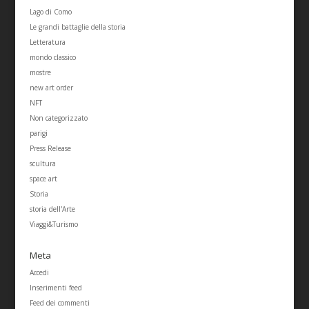
Lago di Como
Le grandi battaglie della storia
Letteratura
mondo classico
mostre
new art order
NFT
Non categorizzato
parigi
Press Release
scultura
space art
Storia
storia dell'Arte
Viaggi&Turismo
Meta
Accedi
Inserimenti feed
Feed dei commenti