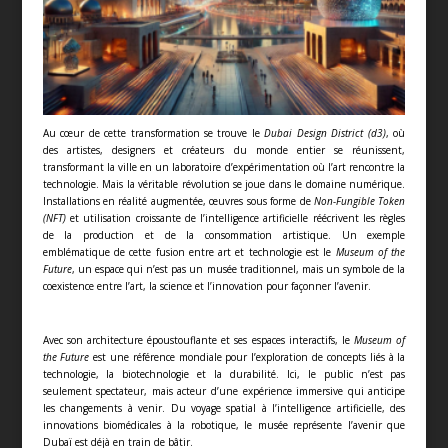
Au cœur de cette transformation se trouve le
Dubai Design District (d3)
, où
des artistes, designers et créateurs du monde entier se réunissent,
transformant la ville en un laboratoire d’expérimentation où l’art rencontre la
technologie. Mais la véritable révolution se joue dans le domaine numérique.
Installations en réalité augmentée, œuvres sous forme de
Non-Fungible Token
(NFT)
et utilisation croissante de l’intelligence artificielle réécrivent les règles
de la production et de la consommation artistique. Un exemple
emblématique de cette fusion entre art et technologie est le
Museum of the
Future
, un espace qui n’est pas un musée traditionnel, mais un symbole de la
coexistence entre l’art, la science et l’innovation pour façonner l’avenir.
Avec son architecture époustouflante et ses espaces interactifs, le
Museum of
the Future
est une référence mondiale pour l’exploration de concepts liés à la
technologie, la biotechnologie et la durabilité. Ici, le public n’est pas
seulement spectateur, mais acteur d’une expérience immersive qui anticipe
les changements à venir. Du voyage spatial à l’intelligence artificielle, des
innovations biomédicales à la robotique, le musée représente l’avenir que
Dubaï est déjà en train de bâtir.