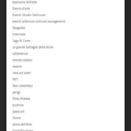
economia dell'arte
Eventi d'arte
Eventi Studio Tablinum
eventi tablinum cultural management
fotografia
Interviste
Lago di Como
Le grandi battaglie della storia
Letteratura
mondo classico
mostre
new art order
NFT
Non classifié(e)
parigi
Press Release
scultura
space art
Storia
storia dell'Arte
Viaggi&Turismo