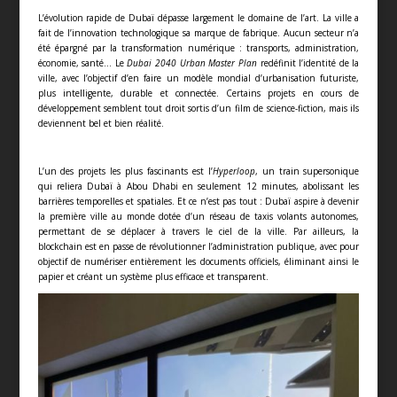
L’évolution rapide de Dubaï dépasse largement le domaine de l’art. La ville a
fait de l’innovation technologique sa marque de fabrique. Aucun secteur n’a
été épargné par la transformation numérique : transports, administration,
économie, santé… Le
Dubai 2040 Urban Master Plan
redéfinit l’identité de la
ville, avec l’objectif d’en faire un modèle mondial d’urbanisation futuriste,
plus intelligente, durable et connectée. Certains projets en cours de
développement semblent tout droit sortis d’un film de science-fiction, mais ils
deviennent bel et bien réalité.
L’un des projets les plus fascinants est l’
Hyperloop
, un train supersonique
qui reliera Dubaï à Abou Dhabi en seulement 12 minutes, abolissant les
barrières temporelles et spatiales. Et ce n’est pas tout : Dubaï aspire à devenir
la première ville au monde dotée d’un réseau de taxis volants autonomes,
permettant de se déplacer à travers le ciel de la ville. Par ailleurs, la
blockchain est en passe de révolutionner l’administration publique, avec pour
objectif de numériser entièrement les documents officiels, éliminant ainsi le
papier et créant un système plus efficace et transparent.