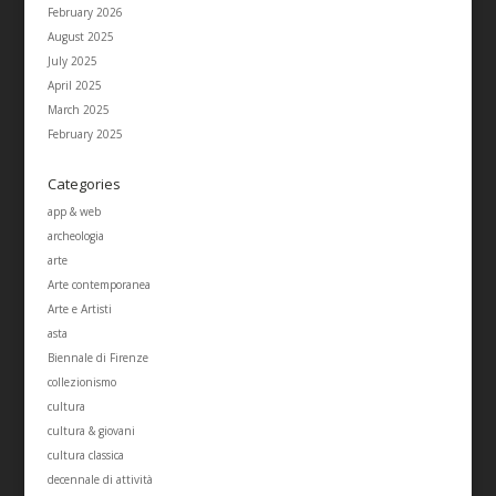
February 2026
August 2025
July 2025
April 2025
March 2025
February 2025
Categories
app & web
archeologia
arte
Arte contemporanea
Arte e Artisti
asta
Biennale di Firenze
collezionismo
cultura
cultura & giovani
cultura classica
decennale di attività