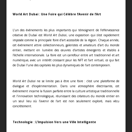
World Art Dubai : Une Foire qui Célèbre l’Avenir de l’Art
L’un des événements les plus importants qui témoignent de l’effervescence
créative de Dubaï est
World Art Dubai
, une exposition qui s’est rapidement
imposée comme la principale foire d’art accessible de la région. Chaque année,
cet événement attire collectionneurs, galeristes et amateurs d’art du monde
entier, mettant en lumière des œuvres d’artistes émergents et établis à
l’échelle internationale. La foire est un carrefour entre art traditionnel et art
numérique, avec un intérêt croissant pour les NFT et l’art virtuel, ce qui fait
de Dubaï l’une des capitales les plus dynamiques de l’art contemporain.
World Art Dubai
ne se limite pas à être une foire : c’est une plateforme de
dialogue et d’expérimentation. Dans une atmosphère électrisante, cet
événement incarne la fusion parfaite entre la culture artistique traditionnelle
et l’innovation technologique, réunissant des créateurs du monde entier en
un seul lieu où l’avenir de l’art est non seulement exploré, mais vécu
concrètement.
Technologie : L’Impulsion Vers une Ville Intelligente