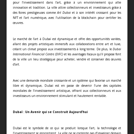
pour l’investissement dans l’art, grâce à un environnement qui allie
innovation et tradition. La ville attire collectionneurs et investisseurs grâce à
des foires prestigieuses comme
Art Dubai
et à son intérêt croissant pour les
NFT et l’art numérique, avec l’utilisation de la blockchain pour certifier les
œuvres.
Le marché de l’art à Dubaï est dynamique et offre des opportunités variées,
allant des projets artistiques immersifs aux collaborations entre art et luxe,
créant un climat propice aux investissements à long terme. De plus, le
Dubai
International Financial Centre (DIFC)
et les avantages fiscaux qu’il propose font
de la ville un lieu stratégique pour acheter, vendre et conserver des œuvres
d’art.
Avec une demande mondiale croissante et un système qui favorise un marché
libre et dynamique, Dubaï est en passe de devenir l’une des capitales
mondiales de l’investissement artistique, offrant aux collectionneurs et aux
investisseurs un environnement stimulant et hautement rentable.
Dubaï : Un Avenir qui se Construit Aujourd’hui
Dubaï est le symbole de ce qui se produit lorsque l’art, la technologie et
l’investissement se rencontrent. La ville ne se contente pas d’imaginer demain