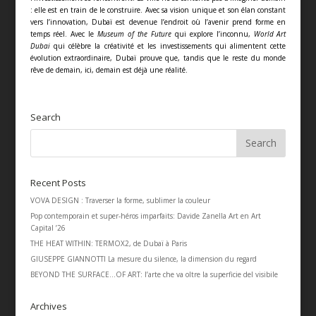
: elle est en train de le construire. Avec sa vision unique et son élan constant
vers l’innovation, Dubaï est devenue l’endroit où l’avenir prend forme en
temps réel. Avec le
Museum of the Future
qui explore l’inconnu,
World Art
Dubai
qui célèbre la créativité et les investissements qui alimentent cette
évolution extraordinaire, Dubaï prouve que, tandis que le reste du monde
rêve de demain, ici, demain est déjà une réalité.
Search
Recent Posts
VOVA DESIGN : Traverser la forme, sublimer la couleur
Pop contemporain et super-héros imparfaits: Davide Zanella Art en Art
Capital ’26
THE HEAT WITHIN: TERMOX2, de Dubaï à Paris
GIUSEPPE GIANNOTTI La mesure du silence, la dimension du regard
BEYOND THE SURFACE…OF ART: l’arte che va oltre la superficie del visibile
Archives