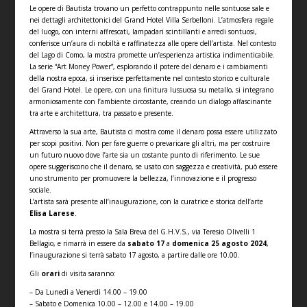
Le opere di Bautista trovano un perfetto contrappunto nelle sontuose sale e
nei dettagli architettonici del Grand Hotel Villa Serbelloni. L’atmosfera regale
del luogo, con interni affrescati, lampadari scintillanti e arredi sontuosi,
conferisce un’aura di nobiltà e raffinatezza alle opere dell’artista. Nel contesto
del Lago di Como, la mostra promette un’esperienza artistica indimenticabile.
La serie “Art Money Power”, esplorando il potere del denaro e i cambiamenti
della nostra epoca, si inserisce perfettamente nel contesto storico e culturale
del Grand Hotel. Le opere, con una finitura lussuosa su metallo, si integrano
armoniosamente con l’ambiente circostante, creando un dialogo affascinante
tra arte e architettura, tra passato e presente.
Attraverso la sua arte, Bautista ci mostra come il denaro possa essere utilizzato
per scopi positivi. Non per fare guerre o prevaricare gli altri, ma per costruire
un futuro nuovo dove l’arte sia un costante punto di riferimento. Le sue
opere suggeriscono che il denaro, se usato con saggezza e creatività, può essere
uno strumento per promuovere la bellezza, l’innovazione e il progresso
sociale.
L’artista sarà presente all’inaugurazione, con la curatrice e storica dell’arte
Elisa Larese
.
La mostra si terrà presso la Sala Breva del G.H.V.S., via Teresio Olivelli 1
Bellagio, e rimarrà in essere da
sabato 17
a
domenica 25 agosto 2024
,
l’inaugurazione si terrà sabato 17 agosto, a partire dalle ore 10.00.
Gli
orari
di visita saranno:
– Da Lunedì a Venerdì 14.00 – 19.00
– Sabato e Domenica 10.00 – 12.00 e 14.00 – 19.00