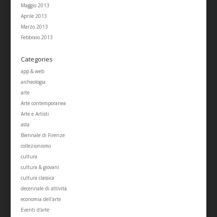
Maggio 2013
Aprile 2013
Marzo 2013
Febbraio 2013
Categories
app & web
archeologia
arte
Arte contemporanea
Arte e Artisti
asta
Biennale di Firenze
collezionismo
cultura
cultura & giovani
cultura classica
decennale di attività
economia dell'arte
Eventi d'arte