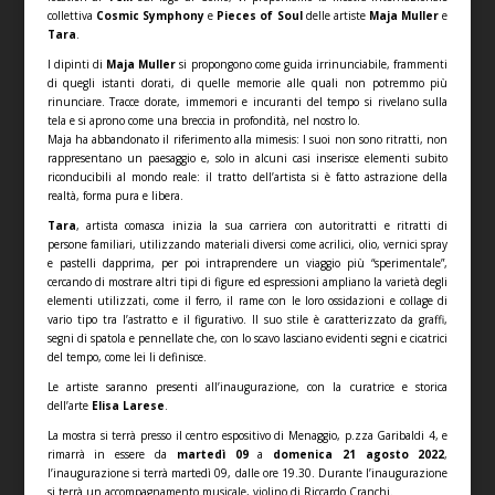
collettiva
Cosmic Symphony
e
Pieces of Soul
delle artiste
Maja Muller
e
Tara
.
I dipinti di
Maja Muller
si propongono come guida irrinunciabile, frammenti
di quegli istanti dorati, di quelle memorie alle quali non potremmo più
rinunciare. Tracce dorate, immemori e incuranti del tempo si rivelano sulla
tela e si aprono come una breccia in profondità, nel nostro Io.
Maja ha abbandonato il riferimento alla mimesis: I suoi non sono ritratti, non
rappresentano un paesaggio e, solo in alcuni casi inserisce elementi subito
riconducibili al mondo reale: il tratto dell’artista si è fatto astrazione della
realtà, forma pura e libera.
Tara
, artista comasca inizia la sua carriera con autoritratti e ritratti di
persone familiari, utilizzando materiali diversi come acrilici, olio, vernici spray
e pastelli dapprima, per poi intraprendere un viaggio più “sperimentale”,
cercando di mostrare altri tipi di figure ed espressioni ampliano la varietà degli
elementi utilizzati, come il ferro, il rame con le loro ossidazioni e collage di
vario tipo tra l’astratto e il figurativo. Il suo stile è caratterizzato da graffi,
segni di spatola e pennellate che, con lo scavo lasciano evidenti segni e cicatrici
del tempo, come lei li definisce.
Le artiste saranno presenti all’inaugurazione, con la curatrice e storica
dell’arte
Elisa Larese
.
La mostra si terrà presso il centro espositivo di Menaggio, p.zza Garibaldi 4, e
rimarrà in essere da
martedì 09
a
domenica 21 agosto 2022
,
l’inaugurazione si terrà martedì 09, dalle ore 19.30. Durante l’inaugurazione
si terrà un accompagnamento musicale, violino di Riccardo Cranchi.