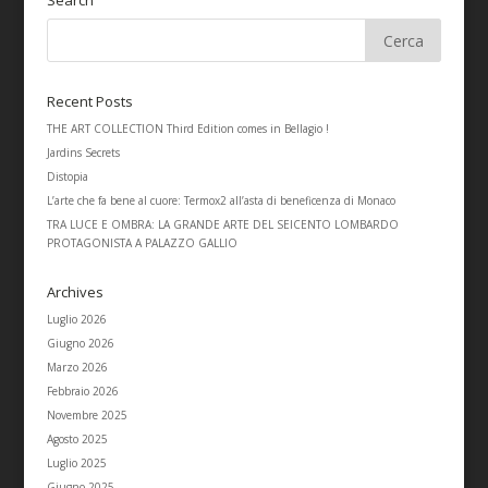
Search
Recent Posts
THE ART COLLECTION Third Edition comes in Bellagio !
Jardins Secrets
Distopia
L’arte che fa bene al cuore: Termox2 all’asta di beneficenza di Monaco
TRA LUCE E OMBRA: LA GRANDE ARTE DEL SEICENTO LOMBARDO
PROTAGONISTA A PALAZZO GALLIO
Archives
Luglio 2026
Giugno 2026
Marzo 2026
Febbraio 2026
Novembre 2025
Agosto 2025
Luglio 2025
Giugno 2025