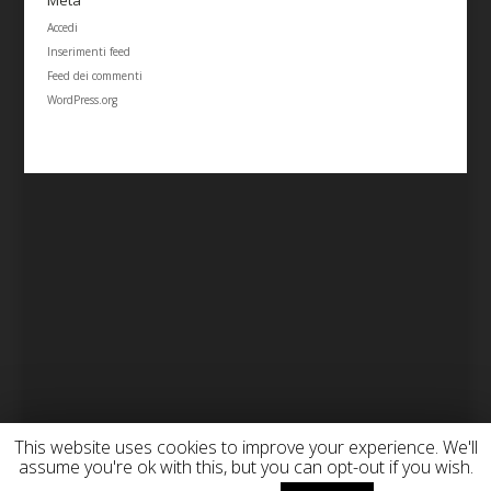
Meta
Accedi
Inserimenti feed
Feed dei commenti
WordPress.org
This website uses cookies to improve your experience. We'll
assume you're ok with this, but you can opt-out if you wish.