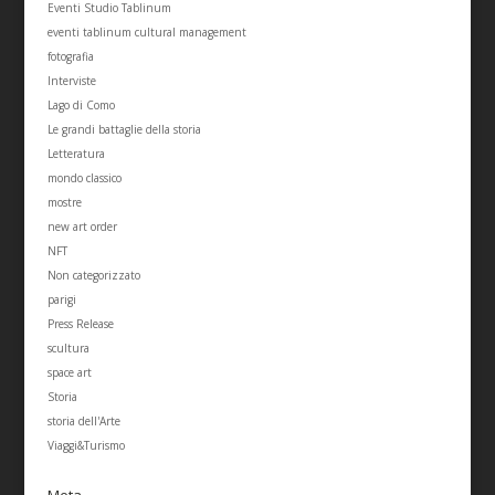
Eventi Studio Tablinum
eventi tablinum cultural management
fotografia
Interviste
Lago di Como
Le grandi battaglie della storia
Letteratura
mondo classico
mostre
new art order
NFT
Non categorizzato
parigi
Press Release
scultura
space art
Storia
storia dell'Arte
Viaggi&Turismo