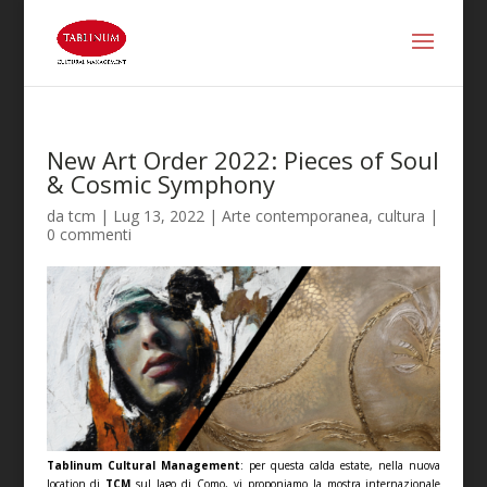
New Art Order 2022: Pieces of Soul
& Cosmic Symphony
da
tcm
|
Lug 13, 2022
|
Arte contemporanea
,
cultura
|
0 commenti
Tablinum Cultural Management
: per questa calda estate, nella nuova
location di
TCM
sul lago di Como, vi proponiamo la mostra internazionale