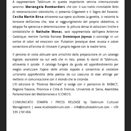
A rappresentare Tablinum in questa importante vetrina internazionale
saranno:
Mariangela Bombardieri
, che con il suo tratto inimitabile fatto
di metanarrazioni coloristiche, ci presenta Gilgamesh e il Sogno del Faraone;
Cecilia Martin Birsa
attraverso sua opera scultorea La gavetta, ci racconta la
tensione dell’anima che, tesa al raggiungimento del proprio obbiettivo, si
sdoppia fra speranza e determinazione; la pittura densa di astrazioni liriche e
simbolistiche di
Nathalie Monac
, sarà rappresentata dall’opera Antenne
Galatique; mentre l’aritsta francese
Dominique Joyeux
ci coinvolge in un
vortice di colori ed emozioni con Pulsation Jamaïque dove musica e colore
consentono all’anima di ritrovare il proprio legame con la madre terra.
Il percorso di visita abituale sarà arricchito dalla preparazione di un catalogo
digitale, scaricabile sia sul web che in loco, presso lo stand di Tablinum,
attraverso il qrcode. Il catalago fungerà da guida ed approfondimento per
meglio analizzare l’opera delle artiste esposte e consentirà al visitatore
un’analisi approfondita della poetica da cui ciascuna di esse attinge per
mettersi in comunicazione con il mondo che la circonda.
L’XI edizione di “Florence Biennale” si svolge con il patrocinio di: MiBACT,
Regione Toscana, Provincia e Città di Firenze, Università di Siena, Assemblea
Parlamentare del Mediterraneo e ICOMOS.
COMUNICATO STAMPA / PRESS RELEASE by Tablinum Cultural
Management | www.studiotablinum.com – info@studiotablinum.com – +39
339 2181456