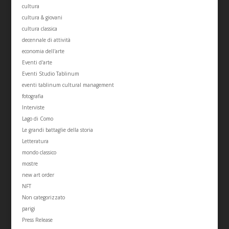
cultura
cultura & giovani
cultura classica
decennale di attività
economia dell'arte
Eventi d'arte
Eventi Studio Tablinum
eventi tablinum cultural management
fotografia
Interviste
Lago di Como
Le grandi battaglie della storia
Letteratura
mondo classico
mostre
new art order
NFT
Non categorizzato
parigi
Press Release