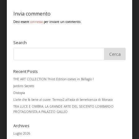
Invia commento
Devi essere
connesso
per inviare un commento.
Search
Recent Posts
THE ART COLLECTION Third Edition comes in Bellagio !
Jardins Secrets
Distopia
L’arte che fa bene al cuore: Termox2 all’asta di beneficenza di Monaco
TRA LUCE E OMBRA: LA GRANDE ARTE DEL SEICENTO LOMBARDO
PROTAGONISTA A PALAZZO GALLIO
Archives
Luglio 2026