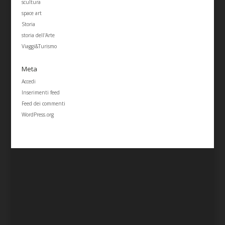
scultura
space art
Storia
storia dell'Arte
Viaggi&Turismo
Meta
Accedi
Inserimenti feed
Feed dei commenti
WordPress.org