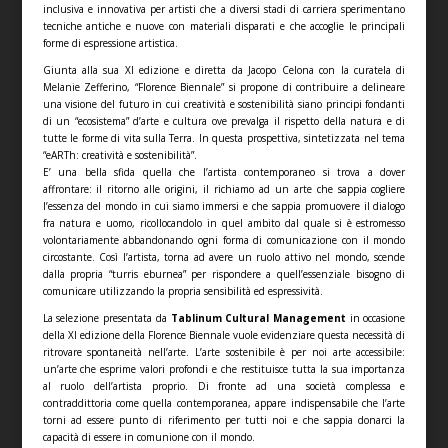
inclusiva e innovativa per artisti che a diversi stadi di carriera sperimentano
tecniche antiche e nuove con materiali disparati e che accoglie le principali
forme di espressione artistica.
Giunta alla sua XI edizione e diretta da Jacopo Celona con la curatela di
Melanie Zefferino, “Florence Biennale” si propone di contribuire a delineare
una visione del futuro in cui creatività e sostenibilità siano principi fondanti
di un “ecosistema” d’arte e cultura ove prevalga il rispetto della natura e di
tutte le forme di vita sulla Terra. In questa prospettiva, sintetizzata nel tema
“eARTh: creatività e sostenibilità”.
E’ una bella sfida quella che l’artista contemporaneo si trova a dover
affrontare: il ritorno alle origini, il richiamo ad un arte che sappia cogliere
l’essenza del mondo in cui siamo immersi e che sappia promuovere il dialogo
fra natura e uomo, ricollocandolo in quel ambito dal quale si è estromesso
volontariamente abbandonando ogni forma di comunicazione con il mondo
circostante. Così l’artista, torna ad avere un ruolo attivo nel mondo, scende
dalla propria “turris eburnea” per rispondere a quell’essenziale bisogno di
comunicare utilizzando la propria sensibilità ed espressività.
La selezione presentata da
Tablinum Cultural Management
in occasione
della XI edizione della Florence Biennale vuole evidenziare questa necessità di
ritrovare spontaneità nell’arte. L’arte sostenibile è per noi arte accessibile:
un’arte che esprime valori profondi e che restituisce tutta la sua importanza
al ruolo dell’artista proprio. Di fronte ad una società complessa e
contraddittoria come quella contemporanea, appare indispensabile che l’arte
torni ad essere punto di riferimento per tutti noi e che sappia donarci la
capacità di essere in comunione con il mondo.