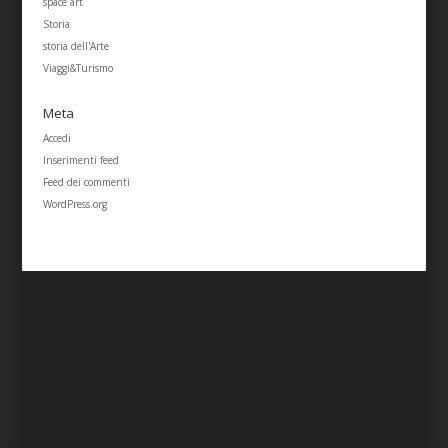
space art
Storia
storia dell'Arte
Viaggi&Turismo
Meta
Accedi
Inserimenti feed
Feed dei commenti
WordPress.org