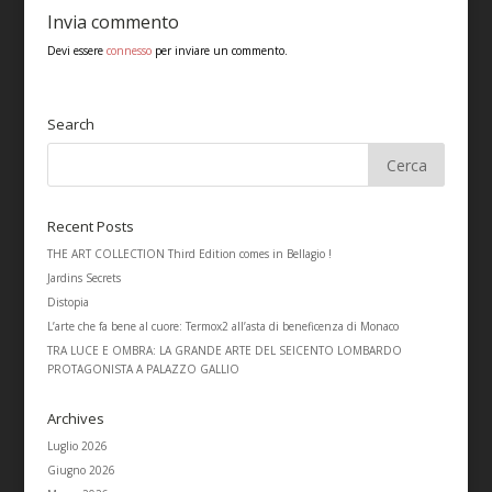
Invia commento
Devi essere
connesso
per inviare un commento.
Search
Recent Posts
THE ART COLLECTION Third Edition comes in Bellagio !
Jardins Secrets
Distopia
L’arte che fa bene al cuore: Termox2 all’asta di beneficenza di Monaco
TRA LUCE E OMBRA: LA GRANDE ARTE DEL SEICENTO LOMBARDO
PROTAGONISTA A PALAZZO GALLIO
Archives
Luglio 2026
Giugno 2026