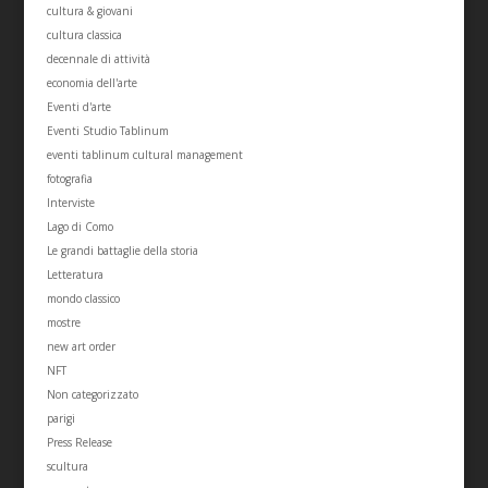
cultura & giovani
cultura classica
decennale di attività
economia dell'arte
Eventi d'arte
Eventi Studio Tablinum
eventi tablinum cultural management
fotografia
Interviste
Lago di Como
Le grandi battaglie della storia
Letteratura
mondo classico
mostre
new art order
NFT
Non categorizzato
parigi
Press Release
scultura