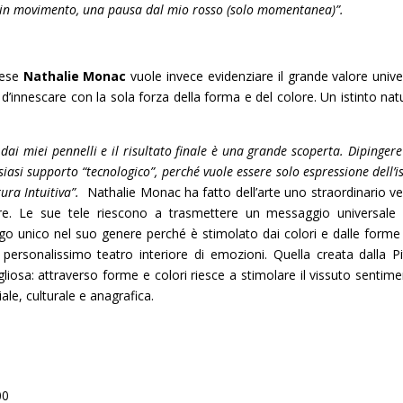
pre in movimento, una pausa dal mio rosso (solo momentanea)”.
cese
Nathalie Monac
vuole invece evidenziare il grande valore unive
d’innescare con la sola forza della forma e del colore. Un istinto natu
dai miei pennelli e il risultato finale è una grande scoperta. Dipingere
asi supporto “tecnologico”, perché vuole essere solo espressione dell’is
ura Intuitiva”.
Nathalie Monac ha fatto dell’arte uno straordinario ve
iore. Le sue tele riescono a trasmettere un messaggio universale 
go unico nel suo genere perché è stimolato dai colori e dalle forme 
o personalissimo teatro interiore di emozioni. Quella creata dalla Pi
liosa: attraverso forme e colori riesce a stimolare il vissuto sentime
iale, culturale e anagrafica.
00