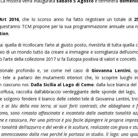
. La mostra verrà inaugurata
sabato 5 Agosto
e terminerà
domenic
Art 2016
, che lo scorso anno ha fatto registrare un totale di
2
, quest’anno TCM propone per la sua programmazione annuale una 
tion
.
ella di ricollocare l’arte al giusto posto, rivestirla di tutta quella c
ecchio di un mondo tutto da creare a immagine e somiglianza dell’uomo
 l’arte della collezione 2017 si fa Eutopia positiva di valori e concetti.
ozionale profondo e, se come nel caso di
Giovanna Lentini
, q
 tele a parlarci dei mutamenti interiori che, lo scoprire luoghi ine
in ciascuno noi.
Dalla Sicilia al Lago di Como
: dalla luce bianca del
 soffusa, raccolta dall’abbraccio verdeggiante delle sponde del lago,
e solgono fendere il bianco delle celebri tele di Giovanna Lentini, tr
i e ai blu della mia terra, ai suoi forti contrasti, che abbagliano e 
omo, sono rimasta affascinata e incantata dalle ovattate tonalità az
e e rassicura. Per una pittrice è più facile dipingere le proprie impres
onalità dell’azzurro e del verde e le sculture, realizzate con gioia e s
 ammiccavano dalla riva perché le portassi in studio. Il lago: uno spaz