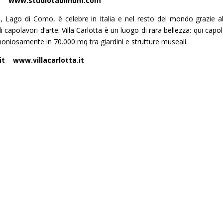
m www.studiotablinum.com
na, Lago di Como, è celebre in Italia e nel resto del mondo grazie a
 capolavori d’arte. Villa Carlotta è un luogo di rara bellezza: qui capo
oniosamente in 70.000 mq tra giardini e strutture museali.
t www.villacarlotta.it