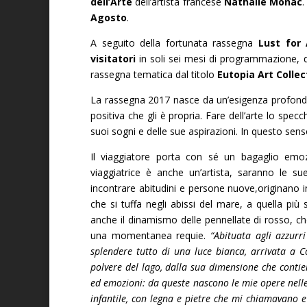
dell’Arte
dell’artista francese
Nathalie Monac
Agosto
.
A seguito della fortunata rassegna
Lust for 
visitatori
in soli sei mesi di programmazione
rassegna tematica dal titolo
Eutopia Art Collec
La rassegna 2017 nasce da un’esigenza profonda: qu
positiva che gli è propria. Fare dell’arte lo sp
suoi sogni e delle sue aspirazioni. In questo senso
Il viaggiatore porta con sé un bagaglio em
viaggiatrice è anche un’artista, saranno le sue
incontrare abitudini e persone nuove,originano 
che si tuffa negli abissi del mare, a quella più
anche il dinamismo delle pennellate di rosso, ch
una momentanea requie.
“Abituata agli azzurr
splendere tutto di una luce bianca, arrivata a C
polvere del lago, dalla sua dimensione che contien
ed emozioni: da queste nascono le mie opere nelle t
infantile, con legna e pietre che mi chiamavano e