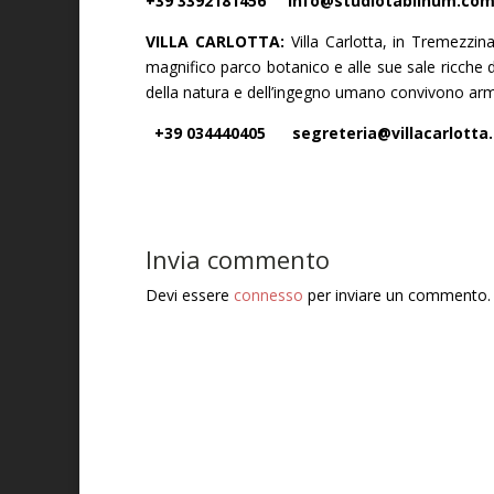
+39 3392181456 info@studiotablinum.co
VILLA CARLOTTA:
Villa Carlotta, in Tremezzi
magnifico parco botanico e alle sue sale ricche di
della natura e dell’ingegno umano convivono arm
+39 034440405 segreteria@villacarlotta.i
Invia commento
Devi essere
connesso
per inviare un commento.