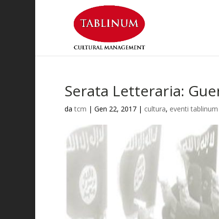
Serata Letteraria: Guerr
da
tcm
|
Gen 22, 2017
|
cultura
,
eventi tablinu