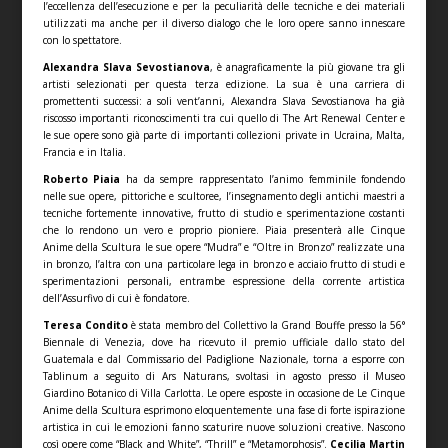
l’eccellenza dell’esecuzione e per la peculiarità delle tecniche e dei materiali
utilizzati ma anche per il diverso dialogo che le loro opere sanno innescare
con lo spettatore.
Alexandra Slava Sevostianova
, è anagraficamente la più giovane tra gli
artisti selezionati per questa terza edizione. La sua è una carriera di
promettenti successi: a soli vent’anni, Alexandra Slava Sevostianova ha già
riscosso importanti riconoscimenti tra cui quello di The Art Renewal Center e
le sue opere sono già parte di importanti collezioni private in Ucraina, Malta,
Francia e in Italia.
Roberto Piaia
ha da sempre rappresentato l’animo femminile fondendo
nelle sue opere, pittoriche e scultoree, l’insegnamento degli antichi maestri a
tecniche fortemente innovative, frutto di studio e sperimentazione costanti
che lo rendono un vero e proprio pioniere. Piaia presenterà alle Cinque
Anime della Scultura le sue opere “Mudra” e “Oltre in Bronzo” realizzate una
in bronzo, l’altra con una particolare lega in bronzo e acciaio frutto di studi e
sperimentazioni personali, entrambe espressione della corrente artistica
dell’Assurfivo di cui è fondatore.
Teresa Condito
è stata membro del Collettivo la Grand Bouffe presso la 56°
Biennale di Venezia, dove ha ricevuto il premio ufficiale dallo stato del
Guatemala e dal Commissario del Padiglione Nazionale, torna a esporre con
Tablinum a seguito di Ars Naturans, svoltasi in agosto presso il Museo
Giardino Botanico di Villa Carlotta. Le opere esposte in occasione de Le Cinque
Anime della Scultura esprimono eloquentemente una fase di forte ispirazione
artistica in cui le emozioni fanno scaturire nuove soluzioni creative. Nascono
così opere come “Black and White”, “Thrill” e “Metamorphosis”.
Cecilia Martin