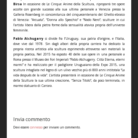
Birsa
In occasione de Le Cinque Anime della Scultura, riproporrà tre opere
accolte con grande successo alla sua ultima personale a Venezia presso la
Galleria Rosenberg in concomitanza del cinquecentenario del Ghetto ebraico
di Venezia: “Arcuata”, “Donna allo Specchio” e “Nodo Nero”; sculture in cui
l’artista libera dalla pietra forme dalla sensualità atavica propria dell’universo
femminile.
Pablo Atchugarry
si divide fra l’Uruguay, sua patria d’origine, e l’Italia,
dove vive dal 1978. Sin dagli albori della propria carriera ha dedicato la
propria ricerca artistica alla scultura esprimendo attraverso vari materiali la
propria poetica, Nel 2015 ha esposto 40 delle sue opere in una personale a
Roma presso il Museo dei Fori Imperiali “Pablo Atchugarry. Città Eterna, eterni
marmi” e ha realizzato per il padiglione Uruguaiano della Expo 2015, una
scultura intagliata nel legno di un ulivo vecchio più di 800 anni intitotala “La
vida después de la vida”. L’artista presenterà in occasione de Le Cinque Anime
della Scultura la sua ultima creazione, “Senza Titolo”, da poco terminata, in
marmo statuario di Carrara.
Invia commento
Devi essere
connesso
per inviare un commento.