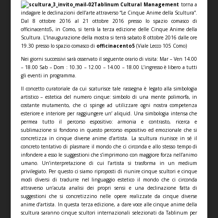
Tablinum Cultural Management
torna a
indagare le declinazioni dell’arte attraverso “Le Cinque Anime della Scultura”.
Dal 8 ottobre 2016 al 21 ottobre 2016 presso lo spazio comasco di
officinacento5, in Como, si terrà la terza edizione delle Cinque Anime della
Scultura. L’Inaugurazione della mostra si terrà sabato 8 ottobre 2016 dalle ore
19.30 presso lo spazio comasco di
officinacento5
(Viale Lecco 105 Como)
Nei giorni successivi sarà osservato il seguente orario di visita: Mar – Ven 14.00
– 18.00 Sab – Dom : 10.30 – 12.00 – 14.00 – 18.00 L’ingresso è libero a tutti
gli eventi in programma.
Il concetto curatoriale da cui scaturisce tale rassegna è legato alla simbologia
artistico – estetica del numero cinque: simbolo di una mente polimorfa, in
costante mutamento, che ci spinge ad utilizzare ogni nostra competenza
esteriore e interiore per raggiungere un’ aliquid. Una simbologia intensa che
permea tutto il percorso espositivo: armonia e contrasto, ricerca e
sublimazione si fondono in questo percorso espositivo ed emozionale che si
concretizza in cinque diverse anime d’artista. La scultura riunisce in sé il
concreto tentativo di plasmare il mondo che ci circonda e allo stesso tempo di
infondere a esso le suggestioni che s’imprimono con maggiore forza nell’animo
umano. Un’interpretazione di cui l’artista si trasforma in un medium
privilegiato. Per questo ci siamo riproposti di riunire cinque scultori e cinque
modi diversi di tradurre nel linguaggio estetico il mondo che ci circonda
attraverso un’acuta analisi dei propri sensi e una declinazione fatta di
suggestioni che si concretizzino nelle opere realizzate da cinque diverse
anime d’artista. In questa terza edizione, a dare voce alle cinque anime della
scultura saranno cinque scultori internazionali selezionati da Tablinum per