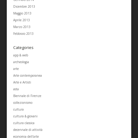
Dicembre 2013
Maggio 2013
Aprile 2013
Marzo 2013
Febbraio 2013
Categories
app & web
archeologia
arte
Arte contemporanea
Arte e Artisti
asta
Biennale di Firenze
collezionismo
cultura
cultura & giovani
cultura classica
decennale di attività
economia dell'arte