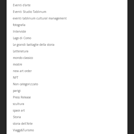
Eventi d'arte
Eventi Studio Tablinum
eventi tablinum cultural management
fotografia
Interviste
Lago di Como
Le grandi battaglie della storia
Letteratura
mondo classico
mostre
new art order
NFT
Non categorizzato
parigi
Press Release
scultura
space art
Storia
storia dell'Arte
Viaggi&Turismo