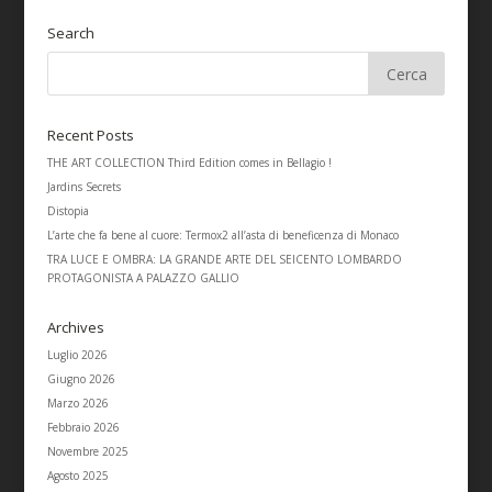
Search
Recent Posts
THE ART COLLECTION Third Edition comes in Bellagio !
Jardins Secrets
Distopia
L’arte che fa bene al cuore: Termox2 all’asta di beneficenza di Monaco
TRA LUCE E OMBRA: LA GRANDE ARTE DEL SEICENTO LOMBARDO
PROTAGONISTA A PALAZZO GALLIO
Archives
Luglio 2026
Giugno 2026
Marzo 2026
Febbraio 2026
Novembre 2025
Agosto 2025