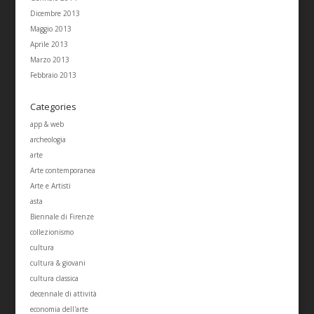
Dicembre 2013
Maggio 2013
Aprile 2013
Marzo 2013
Febbraio 2013
Categories
app & web
archeologia
arte
Arte contemporanea
Arte e Artisti
asta
Biennale di Firenze
collezionismo
cultura
cultura & giovani
cultura classica
decennale di attività
economia dell'arte