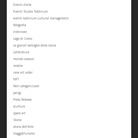
Eventi d'arte
Eventi Studio Tablinum
eventi tablinum cultural management
fotografia
Interviste
Lago di Como
Le grandi battaglie della storia
Letteratura
mondo classico
mostre
new art order
NFT
Non categorizzato
parigi
Press Release
scultura
space art
Storia
storia dell'Arte
Viaggi&Turismo