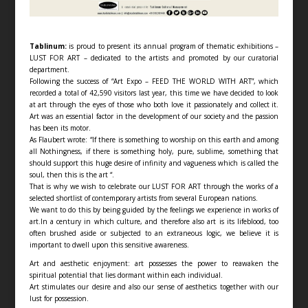
Tablinum:
is proud to present its annual program of thematic exhibitions –
LUST FOR ART – dedicated to the artists and promoted by our curatorial
department.
Following the success of “Art Expo – FEED THE WORLD WITH ART”, which
recorded a total of 42,590 visitors last year, this time we have decided to look
at art through the eyes of those who both love it passionately and collect it.
Art was an essential factor in the development of our society and the passion
has been its motor.
As Flaubert wrote: “If there is something to worship on this earth and among
all Nothingness, if there is something holy, pure, sublime, something that
should support this huge desire of infinity and vagueness which is called the
soul, then this is the art “.
That is why we wish to celebrate our LUST FOR ART through the works of a
selected shortlist of contemporary artists from several European nations.
We want to do this by being guided by the feelings we experience in works of
art.In a century in which culture, and therefore also art is its lifeblood, too
often brushed aside or subjected to an extraneous logic, we believe it is
important to dwell upon this sensitive awareness.
Art and aesthetic enjoyment: art possesses the power to reawaken the
spiritual potential that lies dormant within each individual.
Art stimulates our desire and also our sense of aesthetics together with our
lust for possession.