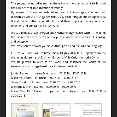
This perception embodies and implies not only the admiration of art but also
the experience of an elaboration of feelings.
By means of these art exhibitions, we will investigate this aesthetic
mechanism which art triggers within us by examining all our perceptions. At
first glance, art attracts our attention and then deeply penetrates our inner
reflection and our aesthetic enjoyment.
Artistic libido is a psychological and creative energy located within the mind:
the brain and creativity resemble a puzzle whose pieces consist of language
and perception.
We invite you to discover yourselves through art and its universal language.
LUST for ART 2016 will be hosted from 1st July 2016 to 30 September in the
charming Museum and Botanical Garden of Villa Carlotta on Lake Como.
We are pleased to offer to art lovers and collectors the works of five
international artists gathered here in five solo exhibition:
Joakim Hansén – Human Symphony
1.07.2016 – 17.07.2016
Maria Mouriadou – In Itinere 1.07.2016 – 17.07.2016
Teresa Condito – Ars Naturans 23.07.2016 – 17.07.2016
Monique Laville – Essentia 16.09.2016 – 30.09.2016
Mieke Van Den Hoogen Huijgen – Inner Asymmetries 16.09.2016 –
30.09.2016