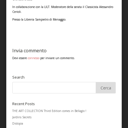
In collaborazione con la LILT. Moderatore della serata il Classicista Alessandro
Cerioli.
Presso la Libreria Sampietro di Menaggio.
Invia commento
Devi essere
connesso
per inviare un commento.
Search
Recent Posts
THE ART COLLECTION Third Edition comes in Bellagio !
Jardins Secrets
Distopia