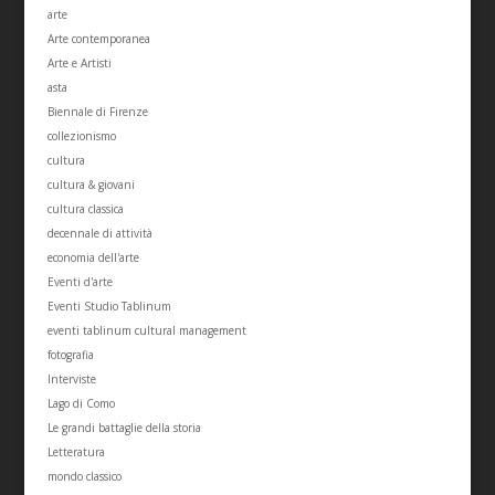
arte
Arte contemporanea
Arte e Artisti
asta
Biennale di Firenze
collezionismo
cultura
cultura & giovani
cultura classica
decennale di attività
economia dell'arte
Eventi d'arte
Eventi Studio Tablinum
eventi tablinum cultural management
fotografia
Interviste
Lago di Como
Le grandi battaglie della storia
Letteratura
mondo classico