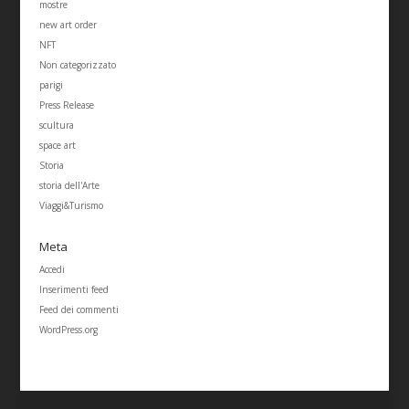
mostre
new art order
NFT
Non categorizzato
parigi
Press Release
scultura
space art
Storia
storia dell'Arte
Viaggi&Turismo
Meta
Accedi
Inserimenti feed
Feed dei commenti
WordPress.org