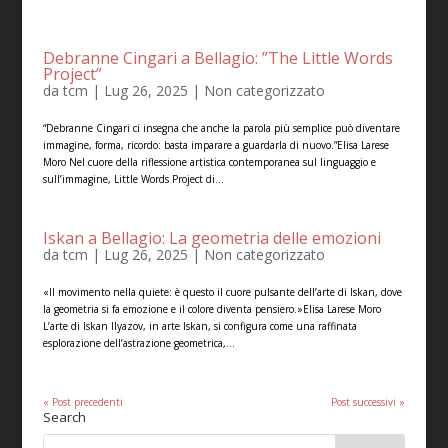
Debranne Cingari a Bellagio: ”The Little Words
Project”
da
tcm
|
Lug 26, 2025
|
Non categorizzato
“Debranne Cingari ci insegna che anche la parola più semplice può diventare
immagine, forma, ricordo: basta imparare a guardarla di nuovo.”Elisa Larese
Moro Nel cuore della riflessione artistica contemporanea sul linguaggio e
sull’immagine, Little Words Project di...
Iskan a Bellagio: La geometria delle emozioni
da
tcm
|
Lug 26, 2025
|
Non categorizzato
«Il movimento nella quiete: è questo il cuore pulsante dell’arte di Iskan, dove
la geometria si fa emozione e il colore diventa pensiero.»Elisa Larese Moro
L’arte di Iskan Ilyazov, in arte Iskan, si configura come una raffinata
esplorazione dell’astrazione geometrica,...
« Post precedenti
Post successivi »
Search