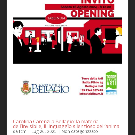
Carolina Carenzi a Bellagio: la materia
dell’invisibile, il linguaggio silenzioso dell’anima
da
tcm
|
Lug 26, 2025
|
Non categorizzato