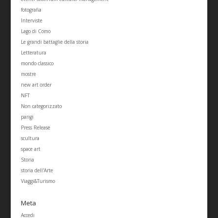
fotografia
Interviste
Lago di Como
Le grandi battaglie della storia
Letteratura
mondo classico
mostre
new art order
NFT
Non categorizzato
parigi
Press Release
scultura
space art
Storia
storia dell'Arte
Viaggi&Turismo
Meta
Accedi