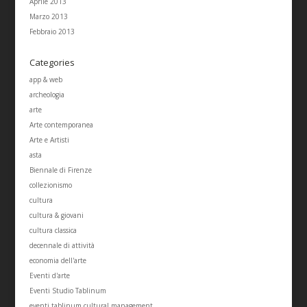
Aprile 2013
Marzo 2013
Febbraio 2013
Categories
app & web
archeologia
arte
Arte contemporanea
Arte e Artisti
asta
Biennale di Firenze
collezionismo
cultura
cultura & giovani
cultura classica
decennale di attività
economia dell'arte
Eventi d'arte
Eventi Studio Tablinum
eventi tablinum cultural management