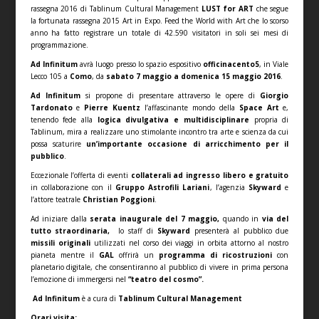
rassegna 2016 di Tablinum Cultural Management
LUST for ART
che segue
la fortunata rassegna 2015 Art in Expo. Feed the World with Art che lo scorso
anno ha fatto registrare un totale di 42.590 visitatori in soli sei mesi di
programmazione.
Ad Infinitum
avrà luogo presso lo spazio espositivo
officinacento5
, in Viale
Lecco 105 a
Como
, da
sabato 7 maggio a domenica 15 maggio 2016
.
Ad Infinitum
si propone di presentare attraverso le opere di
Giorgio
Tardonato
e
Pierre Kuentz
l’affascinante mondo della
Space Art
e,
tenendo fede alla
logica divulgativa e multidisciplinare
propria di
Tablinum, mira a realizzare uno stimolante incontro tra arte e scienza da cui
possa scaturire
un’importante occasione di arricchimento per il
pubblico
.
Eccezionale l’offerta di eventi
collaterali ad ingresso libero e gratuito
in collaborazione con il
Gruppo
Astrofili Lariani
, l’agenzia
Skyward
e
l’attore teatrale
Christian Poggioni
.
Ad iniziare dalla
serata inaugurale del 7 maggio,
quando in
via del
tutto straordinaria,
lo staff di
Skyward
presenterà al pubblico due
missili originali
utilizzati nel corso dei viaggi in orbita attorno al nostro
pianeta mentre il
GAL
offrirà un
programma di ricostruzioni
con
planetario digitale, che consentiranno al pubblico di vivere in prima persona
l’emozione di immergersi nel
“teatro del cosmo”.
Ad Infinitum
è a cura di
Tablinum Cultural Management
Orari visita: