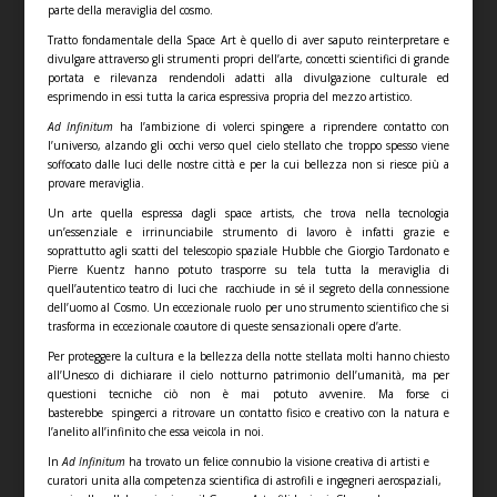
parte della meraviglia del cosmo.
Tratto fondamentale della Space Art è quello di aver saputo reinterpretare e
divulgare attraverso gli strumenti propri dell’arte, concetti scientifici di grande
portata e rilevanza rendendoli adatti alla divulgazione culturale ed
esprimendo in essi tutta la carica espressiva propria del mezzo artistico.
Ad Infinitum
ha l’ambizione di volerci spingere a riprendere contatto con
l’universo, alzando gli occhi verso quel cielo stellato che troppo spesso viene
soffocato dalle luci delle nostre città e per la cui bellezza non si riesce più a
provare meraviglia.
Un arte quella espressa dagli space artists, che trova nella tecnologia
un’essenziale e irrinunciabile strumento di lavoro è infatti grazie e
soprattutto agli scatti del telescopio spaziale Hubble che Giorgio Tardonato e
Pierre Kuentz hanno potuto trasporre su tela tutta la meraviglia di
quell’autentico teatro di luci che racchiude in sé il segreto della connessione
dell’uomo al Cosmo. Un eccezionale ruolo per uno strumento scientifico che si
trasforma in eccezionale coautore di queste sensazionali opere d’arte.
Per proteggere la cultura e la bellezza della notte stellata molti hanno chiesto
all’Unesco di dichiarare il cielo notturno patrimonio dell’umanità, ma per
questioni tecniche ciò non è mai potuto avvenire. Ma forse ci
basterebbe spingerci a ritrovare un contatto fisico e creativo con la natura e
l’anelito all’infinito che essa veicola in noi.
In
Ad Infinitum
ha trovato un felice connubio la visione creativa di artisti e
curatori unita alla competenza scientifica di astrofili e ingegneri aerospaziali,