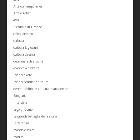
Arte contemporanea
Arte e Artisti
asta
Biennale di Firenze
collezionismo
cultura
cultura & giovani
cultura classica
decennale di attività
economia dell'arte
Eventi d'arte
Eventi Studio Tablinum
eventi tablinum cultural management
fotografia
Interviste
Lago di Como
Le grandi battaglie della storia
Letteratura
mondo classico
mostre