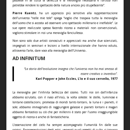
possiede in sé tutta la bellezza e la meraviglia necessaria e l’artista non
potrebbe rendere lo spettacolo della natura ancora più stupefacente”.
Pierre Kuentz
, ha un approccio più sensitivo alla rappresentazione
dell’universo “nelle mie tele” spiega “voglio che traspaia tutta la meraviglia
dell’uomo che si accosta ad osservare uno spettacolo millenario e ineffabile”. Le
sue opere realizzate spesso facendo ricorso a materiali non convenzionali,
vogliono stimolare in noi una meraviglia fanciullesca.
Non sono solo due artisti conosciuti e apprezzati ma anche due scienziati,
impegnati in seminari e lezioni a livello internazionale che hanno voluto,
attraverso l’arte, dare voce alla meraviglia dell’Universo..
AD INFINITUM
“La storia dell’evoluzione insegna che l’universo non ha mai smesso di
essere creativo o inventivo”.
Karl Popper e John Eccles, L’io e il suo cervello, 1977
La meraviglia per l’infinita bellezza del cosmo. Tutti noi sin dall’infanzia
abbiamo scrutato, con il naso all’insù, la volta celeste: le stelle, luminose e
lontane costellazioni, promessa di mondi tanto lontani, la luna e i pianeti, il
sole; abbiamo immaginato di raggiungere galassie e pianeti lontani e magari
abbiamo fantastico su ciò che per millenni è stato per l’uomo irraggiungibile
oggetto di ricerca e anche di fantasticheria.
L’osservazione del cielo ha sempre accompagnato l’umanità fin dalle sue
origini. Rappresentazioni degli astri, venerati quali oggetti di culto, si trovano