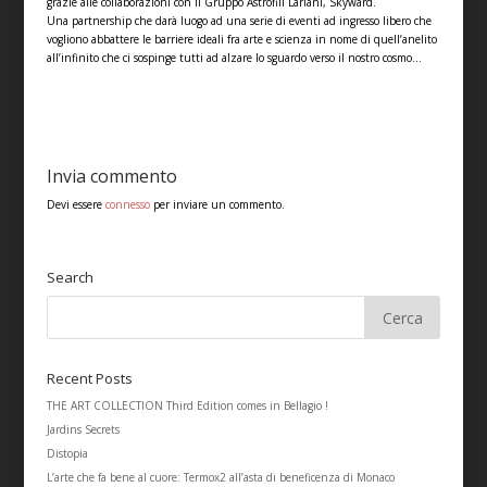
grazie alle collaborazioni con il Gruppo Astrofili Lariani, Skyward.
Una partnership che darà luogo ad una serie di eventi ad ingresso libero che
vogliono abbattere le barriere ideali fra arte e scienza in nome di quell’anelito
all’infinito che ci sospinge tutti ad alzare lo sguardo verso il nostro cosmo…
Invia commento
Devi essere
connesso
per inviare un commento.
Search
Recent Posts
THE ART COLLECTION Third Edition comes in Bellagio !
Jardins Secrets
Distopia
L’arte che fa bene al cuore: Termox2 all’asta di beneficenza di Monaco