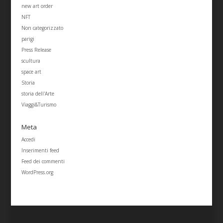
new art order
NFT
Non categorizzato
parigi
Press Release
scultura
space art
Storia
storia dell'Arte
Viaggi&Turismo
Meta
Accedi
Inserimenti feed
Feed dei commenti
WordPress.org