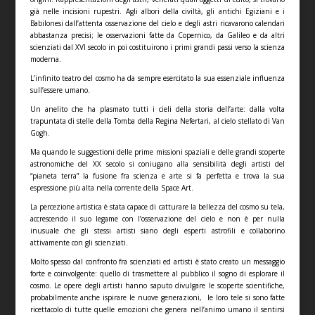
già nelle incisioni rupestri. Agli albori della civiltà, gli antichi Egiziani e i
Babilonesi dall’attenta osservazione del cielo e degli astri ricavarono calendari
abbastanza precisi; le osservazioni fatte da Copernico, da Galileo e da altri
scienziati dal XVI secolo in poi costituirono i primi grandi passi verso la scienza
moderna.
L’infinito teatro del cosmo ha da sempre esercitato la sua essenziale influenza
sull’essere umano.
Un anelito che ha plasmato tutti i cieli della storia dell’arte: dalla volta
trapuntata di stelle della Tomba della Regina Nefertari, al cielo stellato di Van
Gogh.
Ma quando le suggestioni delle prime missioni spaziali e delle grandi scoperte
astronomiche del XX secolo si coniugano alla sensibilità degli artisti del
“pianeta terra” la fusione fra scienza e arte si fa perfetta e trova la sua
espressione più alta nella corrente della Space Art.
La percezione artistica è stata capace di catturare la bellezza del cosmo su tela,
accrescendo il suo legame con l’osservazione del cielo e non è per nulla
inusuale che gli stessi artisti siano degli esperti astrofili e collaborino
attivamente con gli scienziati.
Molto spesso dal confronto fra scienziati ed artisti è stato creato un messaggio
forte e coinvolgente: quello di trasmettere al pubblico il sogno di esplorare il
cosmo. Le opere degli artisti hanno saputo divulgare le scoperte scientifiche,
probabilmente anche ispirare le nuove generazioni, le loro tele si sono fatte
ricettacolo di tutte quelle emozioni che genera nell’animo umano il sentirsi