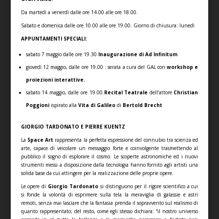
Da martedì a venerdì dalle ore 14.00 alle ore 18.00.
Sabato e domenica dalle ore 10.00 alle ore 19.00. Giorno di chiusura: lunedì
APPUNTAMENTI SPECIALI:
sabato 7 maggio dalle ore 19.30
Inaugurazione di Ad Infinitum
giovedì 12 maggio, dalle ore 19.00 : serata a cura del GAL con
workshop e
proiezioni interattive.
sabato 14 maggio, dalle ore 19.00.
Recital Teatrale
dell’attore
Christian
Poggioni
ispirato alla
Vita di Galileo
di
Bertold Brecht
GIORGIO TARDONATO E PIERRE KUENTZ
La
Space Art
rappresenta la perfetta espressione del connubio tra scienza ed
arte, capace di veicolare un messaggio forte e coinvolgente trasmettendo al
pubblico il sogno di esplorare il cosmo. Le scoperte astronomiche ed i nuovi
strumenti messi a disposizione dalla tecnologia hanno fornito agli artisti una
solida base da cui attingere per la realizzazione delle proprie opere.
Le opere di
Giorgio Tardonato
si distinguono per il rigore scientifico a cui
si fonde la volontà di esprimere sulla tela la meraviglia di galassie e astri
remoti, senza mai lasciare che la fantasia prenda il sopravvento sul realismo di
quanto rappresentato; del resto, come egli stesso dichiara: “il nostro universo