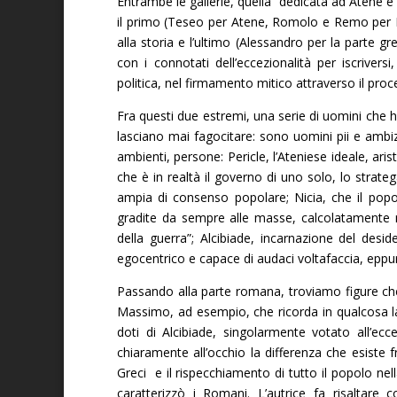
Entrambe le gallerie, quella dedicata ad Atene 
il primo (Teseo per Atene, Romolo e Remo per R
alla storia e l’ultimo (Alessandro per la parte 
con i connotati dell’eccezionalità per iscrivers
politica, nel firmamento mitico attraverso il proc
Fra questi due estremi, una serie di uomini che h
lasciano mai fagocitare: sono uomini pii e ambizio
ambienti, persone: Pericle, l’Ateniese ideale, a
che è in realtà il governo di uno solo, lo strat
ampia di consenso popolare; Nicia, che il pop
gradite da sempre alle masse, calcolatamente 
della guerra”; Alcibiade, incarnazione del desid
egocentrico e capace di audaci voltafaccia, eppur
Passando alla parte romana, troviamo figure che
Massimo, ad esempio, che ricorda in qualcosa 
doti di Alcibiade, singolarmente votato all’ecce
chiaramente all’occhio la differenza che esiste f
Greci e il rispecchiamento di tutto il popolo nell
caratterizzò i Romani. L’autrice fa risaltare