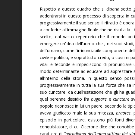
Rispetto a questo quadro che si dipana sotto g
addentrarsi in questo processo di scoperta in cui 
progressivamente il suo senso: il ritratto è opera 
a conferire all’immagine finale che ne risulta la 
scelto, dal vasto repertorio che il mondo anti
emergere un’idea dell’uomo che , nei suoi studi, 
dell’umano, come l’irrinunciabile componente del
civile e politico, e soprattutto-credo, o così mi 
vitali e feconde e impediscono di pronunciare u
modo determinante ad educare ad apprezzare se
all’interno della storia. In questo senso pos
progressivamente in tutta la sua forza che sa i
suo cunctare, da quell’esitazione che gli ha gu
quel perenne dissidio fra
pugnare
e
cunctare
sv
popolo riconosce in lui un padre, secondo la tipi
aveva giudicato male la sua mitezza,
praotes
, 
episodio in particolare, esistono più fonti dive
conquistatore, di cui Cicerone dice che conobb
carattere di
“paradigma dell’uomo vittima dei gioc