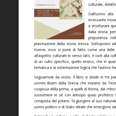
culturale, didatt
Dall’uomo alla 
incessante movim
a strutturare qu
dalla storia, p
prepotenza nel
plasmazione della storia stessa. Sottoposto ad
riserve, esso si pone di fatto come una delle
all’aspetto culturale in senso lato, e cioè alla cu
di un culto specifico, quello eroico, che in q
tematica e la sistemazione logica che l’autrice h
Seguiamole da vicino. Il libro si divide in tre pa
uomini illustri della Grecia che iniziano da Te
cospicua della prima, a quelli di Roma, dai miti
sussumere in sé con anticipo quasi profetico
conquista del potere, fa giungere al suo naturale e
uomo politico e di Stato ideale che emergono dalle a