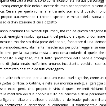
e quella dedicata a Roma, sono come incastonate fra due personaggi d
oma) emerge dalle nebbie incerte del mito per approdare a pieno di
greca, Cesare per quella romana) entra nello scenario di questo mond
i, proprio attraversando il terreno spinoso e minato della storia e 
esso di divinizzazione di cui è oggetto.
anno incarnato i più svariati tipi umani, ma che da questa categoria n
si, energici e risoluti, sprezzanti del pericolo e capaci di dominare f
ristocratico ma che sta dalla parte del popolo, fondatore di una democ
ega plenipotenziario, abilmente mascherato per poter reggersi su una
olo ama per la sua pietà mista a una certa codardia di quelle che
modesto e dignitoso, ma di fatto “promotore della pace e protago
erio di gloria innato nell’animo umano, incostante, volubile, capricc
e ammirato da tutti e da tutti corteggiato.
 a volte richiamano -per la struttura etica- quelle greche, come un 
la
pietas
di Nicia, o Catilina, e nella sua moralità ambigua gareggia c
sso: ecco, però, che, proprio in virtù di questi evidenti richiami, 
ra la mentalità dei due popoli: il culto del carisma e della personalit
a figura e nell’azione dell’uomo pubblico e del leader politico-militar
 con sottigliezza e discrezione al contempo il fondamentale cara