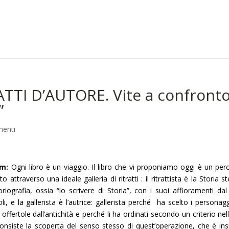
TI D’AUTORE. Vite a confront
”
enti
um:
Ogni libro è un viaggio. Il libro che vi proponiamo oggi è un per
 attraverso una ideale galleria di ritratti : il ritrattista è la Storia s
iografia, ossia “lo scrivere di Storia”, con i suoi affioramenti dal
li, e la gallerista è l’autrice: gallerista perché ha scelto i personagg
offertole dall’antichità e perché li ha ordinati secondo un criterio nel
nsiste la scoperta del senso stesso di quest’operazione, che è in