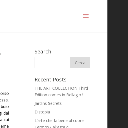
o
Search
Recent Posts
THE ART COLLECTION Third
corso
Edition comes in Bellagio !
tessa,
Jardins Secrets
 buio
Distopia
i dal
la cui
L’arte che fa bene al cuore:
sieme
Termox2 all’asta di