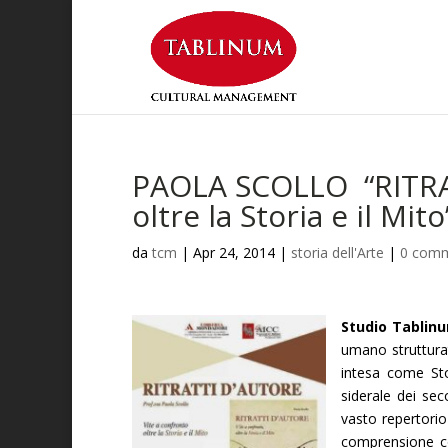
PAOLA SCOLLO “RITRAT
oltre la Storia e il Mito
da
tcm
|
Apr 24, 2014
|
storia dell'Arte
|
0 comm
Studio Tablin
umano strutturato
intesa come Stor
siderale dei seco
vasto repertorio 
comprensione co