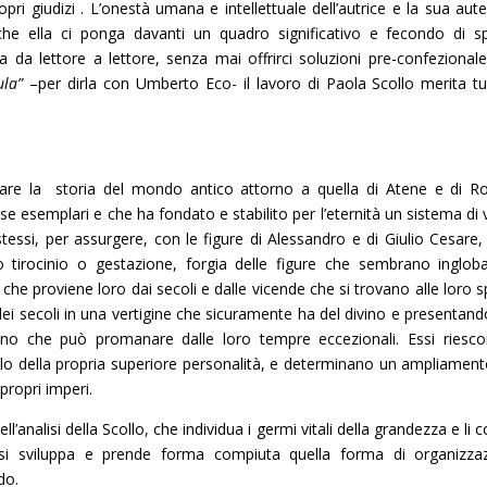
pri giudizi . L’onestà umana e intellettuale dell’autrice e la sua aute
che ella ci ponga davanti un quadro significativo e fecondo di sp
sa da lettore a lettore, senza mai offrirci soluzioni pre-confezionale
ula”
–per dirla con Umberto Eco- il lavoro di Paola Scollo merita tut
ulare la storia del mondo antico attorno a quella di Atene e di 
e esemplari e che ha fondato e stabilito per l’eternità un sistema di v
tessi, per assurgere, con le figure di Alessandro e di Giulio Cesare,
 tirocinio o gestazione, forgia delle figure che sembrano inglob
 che proviene loro dai secoli e dalle vicende che si trovano alle loro s
dei secoli in una vertigine che sicuramente ha del divino e presentando
ascino che può promanare dalle loro tempre eccezionali. Essi riesc
llo della propria superiore personalità, e determinano un ampliament
propri imperi.
analisi della Scollo, che individua i germi vitali della grandezza e li c
cui si sviluppa e prende forma compiuta quella forma di organizza
do.