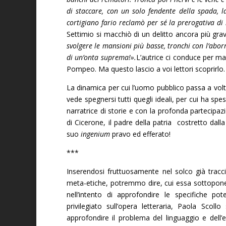
di staccare, con un solo fendente della spada, l
cortigiano fario reclamò per sé la prerogativa di
Settimio si macchiò di un delitto ancora più grav
svolgere le mansioni più basse, tronchi con l’abor
di un’onta suprema!».
L’autrice ci conduce per man
Pompeo. Ma questo lascio a voi lettori scoprirlo.
La dinamica per cui l’uomo pubblico passa a volte
vede spegnersi tutti quegli ideali, per cui ha sp
narratrice di storie e con la profonda partecipa
di Cicerone, il padre della patria costretto dall
suo
ingenium
pravo ed efferato!
***
Inserendosi fruttuosamente nel solco già traccia
meta-etiche, potremmo dire, cui essa sottopone 
nell’intento di approfondire le specifiche po
privilegiato sull’opera letteraria, Paola Scol
approfondire il problema del linguaggio e dell’