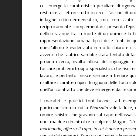
cui emerge la caratteristica peculiare di ognuna 
restituire al lettore tutto intero il fascino 
indagine critico-ermeneutica, ma, con l’aiuto
reciprocamente complementare, presenta l’episod
dell’interazione fra la morte di un uomo e la fi
rappresentazione umana tipici delle fonti in 
quest’ultimo è evidenziato in modo chiaro e disc
avverte che l’autrice sarebbe stata tentata di fa
propria ricerca, rivolto all’uso del linguaggio
toccare problemi troppo specialistici, che risulte
lavoro, e pertanto riesce sempre a frenare que
risaltare i caratteri tipici di ognuna delle fonti
quell’unico ritratto che deve emergere dai testimon
I macabri e patetici toni lucanei, ad esem
particolarissima in cui la
Pharsalia
vide la luce, 
ombre sinistre che gravano sul capo dell’assassi
uno, ma due crimini: oltre a colpire il Magno,
“st
moribondo, afferra il capo, in cui è ancora presen
banchi dei rematori. Tronca poi i nervi e le vene e