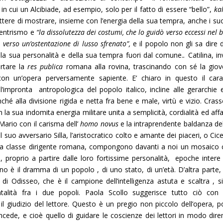
 in cui un Alcibiade, ad esempio, solo per il fatto di essere “bello”,
ka
re di mostrare, insieme con l’energia della sua tempra, anche i suoi
ocentrismo e
“la dissolutezza dei costumi, che lo guidò verso eccessi nel 
 verso un’ostentazione di lusso sfrenato”,
e il popolo non gli sa dire d
lla sua personalità e della sua tempra fuori dal comune.
.
Catilina, in
rtare la
res publica
romana alla rovina, trascinando con sé la giov
con un’opera perversamente sapiente. E’ chiaro in questo il cara
l’impronta antropologica del popolo italico, incline alle gerarchie e
nché alla divisione rigida e netta fra bene e male, virtù e vizio. Crass
a sua indomita energia militare unita a semplicità, cordialità ed affab
Mario con il carisma dell’
homo novus
e la intraprendente baldanza de
 il suo avversario Silla, l’aristocratico colto e amante dei piaceri, o Ci
o la classe dirigente romana, compongono davanti a noi un mosaico c
proprio a partire dalle loro fortissime personalità, epoche intere 
no è il dramma di un popolo , di uno stato, di un’età. D’altra parte, 
di Odisseo, che è il campione dell’intelligenza astuta e scaltra , s
alità fra i due popoli. Paola Scollo suggerisce tutto ciò con 
l giudizio del lettore. Questo è un pregio non piccolo dell’opera, p
concede, e cioè quello di guidare le coscienze dei lettori in modo di