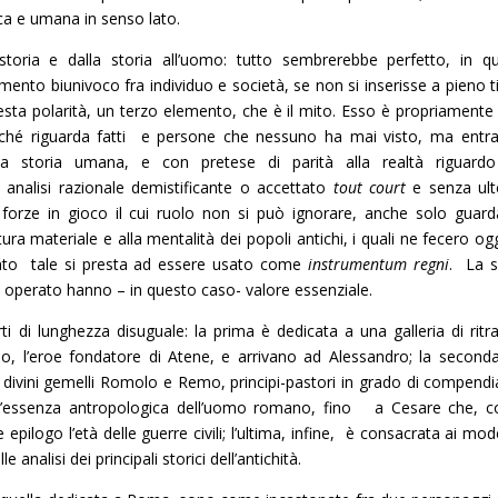
ica e umana in senso lato.
storia e dalla storia all’uomo: tutto sembrerebbe perfetto, in q
ento biunivoco fra individuo e società, se non si inserisse a pieno ti
esta polarità, un terzo elemento, che è il mito. Esso è propriamente 
erché riguarda fatti e persone che nessuno ha mai visto, ma entr
la storia umana, e con pretese di parità alla realtà riguardo
 analisi razionale demistificante o accettato
tout court
e senza ulte
 forze in gioco il cui ruolo non si può ignorare, anche solo guar
ltura materiale e alla mentalità dei popoli antichi, i quali ne fecero o
uanto tale si presta ad essere usato come
instrumentum regni
. La s
a operato hanno – in questo caso- valore essenziale.
rti di lunghezza disuguale: la prima è dedicata a una galleria di ritrat
seo, l’eroe fondatore di Atene, e arrivano ad Alessandro; la seconda
ci divini gemelli Romolo e Remo, principi-pastori in grado di compendi
 l’essenza antropologica dell’uomo romano, fino a Cesare che, c
pilogo l’età delle guerre civili; l’ultima, infine, è consacrata ai mode
nalisi dei principali storici dell’antichità.