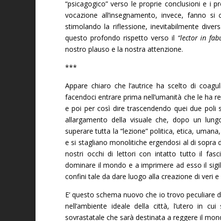
“psicagogico” verso le proprie conclusioni e i pro
vocazione all’insegnamento, invece, fanno si 
stimolando la riflessione, inevitabilmente diver
questo profondo rispetto verso il
“lector in fab
nostro plauso e la nostra attenzione.
***
Appare chiaro che l’autrice ha scelto di coag
facendoci entrare prima nell’umanità che le ha res
e poi per così dire trascendendo quei due poli s
allargamento della visuale che, dopo un lungo
superare tutta la “lezione” politica, etica, umana,
e si stagliano monolitiche ergendosi al di sopra 
nostri occhi di lettori con intatto tutto il f
dominare il mondo e a imprimere ad esso il sigi
confini tale da dare luogo alla creazione di veri e 
E’ questo schema nuovo che io trovo peculiare dell’
nell’ambiente ideale della città, l’utero in 
sovrastatale che sarà destinata a reggere il mon