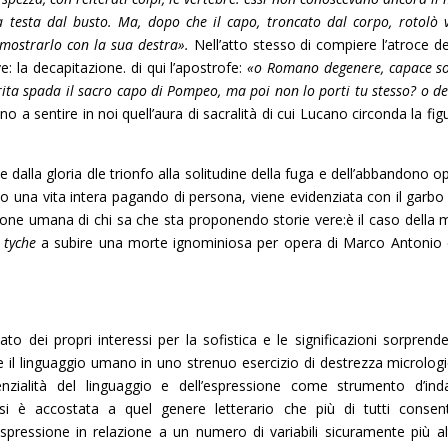
a testa dal busto. Ma, dopo che il capo, troncato dal corpo, rotolò vi
 mostrarlo con la sua destra».
Nell’atto stesso di compiere l’atroce del
e: la decapitazione. di qui l’apostrofe:
«o Romano degenere, capace so
rita spada il sacro capo di Pompeo, ma poi non lo porti tu stesso? o de
o a sentire in noi quell’aura di sacralità di cui Lucano circonda la fig
 dalla gloria dle trionfo alla solitudine della fuga e dell’abbandono o
eso una vita intera pagando di persona, viene evidenziata con il garbo 
zione umana di chi sa che sta proponendo storie vere:è il caso della 
a
tyche
a subire una morte ignominiosa per opera di Marco Antonio 
to dei propri interessi per la sofistica e le significazioni sorprende
il linguaggio umano in uno strenuo esercizio di destrezza micrologi
tenzialità del linguaggio e dell’espressione come strumento d’ind
lo si è accostata a quel genere letterario che più di tutti consen
espressione in relazione a un numero di variabili sicuramente più al