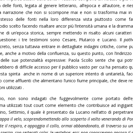
delle fonti, legata al genere letterario, all’epoca e all’autore, e rie
di una narrazione che non si scompone mai e non si trasforma mai in
 stesso delle fonti nella loro differenza vista piuttosto come fa
io scelto facendo risaltare ancor più l’intensità umana e la drammat
ne di un’epoca storica, sempre mettendo in risalto alcuni caratteri 
questione: i tre testimoni sono Cesare, Plutarco e Lucano. Il
path
reto, senza tuttavia entrare in dettagliate indagini critiche, come pu
re, anche a motivo della confluenza, su questo punto, con l’indirizzo 
 e delle sue potenzialità espressive: Paola Scollo sente che qui pot
rebbero di difficile accesso per il pubblico vasto per cui ha pensato q
sta spinta anche in nome di un superiore intento di unitarietà, fa
 solo come affluenti che alimentano l’unico fiume principale, che deve r
i utilizzati .
pio, non sono indagati che fuggevolmente come portato dell’
ma utilizzati tout court come elemento che contribuisce ad ingiganti
no, Settimio, il quale è presentato da Lucano nell’atto di perpetrar
rappa il velo, scoprendo
mettendo allo scoperto il volto venerando di P
te il respiro, e appoggia il collo, ormai abbandonato, di traverso su un
 spezza, con reiterati colpi, le vertebre: essi non conoscevano ancora i