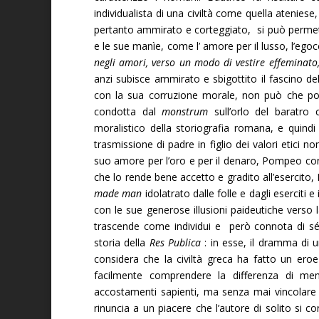
individualista di una civiltà come quella ateniese,
pertanto ammirato e corteggiato, si può permette
e le sue manìe, come l’ amore per il lusso, l’eg
negli amori, verso un modo di vestire effeminato,
anzi subisce ammirato e sbigottito il fascino de
con la sua corruzione morale, non può che po
condotta dal
monstrum
sull’orlo del baratro 
moralistico della storiografia romana, e quindi 
trasmissione di padre in figlio dei valori etici no
suo amore per l’oro e per il denaro, Pompeo con l
che lo rende bene accetto e gradito all’esercito, 
made man
idolatrato dalle folle e dagli eserciti e
con le sue generose illusioni paideutiche vers
trascende come individui e però connota di sé, 
storia della
Res Publica
: in esse, il dramma di u
considera che la civiltà greca ha fatto un eroe 
facilmente comprendere la differenza di ment
accostamenti sapienti, ma senza mai vincolare i
rinuncia a un piacere che l’autore di solito si 