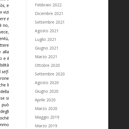
Febbraio 2022
lòs
, e
 vizi
Dicembre 2021
bere e
Settembre 2021
i no,
Agosto 2021
vece,
entù,
Luglio 2021
ttere
Giugno 2021
 alla
Marzo 2021
o e il
ilità
Ottobre 2020
l
self-
Settembre 2020
cerone
Agosto 2020
he li
Giugno 2020
della
se si
Aprile 2020
i può
Marzo 2020
degli
Maggio 2019
oiché
remmo
Marzo 2019