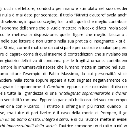
li occhi del lettore, condotto per mano e stimolato nel suo desider
nulla è mai dato per scontato, il titolo “Ritratti d’autore” svela anch
di selezione, in quanto sceglie, fra i tratti, quelli che meglio contribu
fisionomia dell’anima che si vuole mettere in luce- e difatti Paola Scol
co le metteva a disposizione, quelle figure che meglio l’aiutano 
nelle sue letture e non ultimo nella sua pratica di insegnante – si è 
la Storia, come il mattone da cui si parte per costruire qualunque per
pare di capire- come di quell’insieme di contraddizioni che si rivelano 
n giudizio definitivo di condanna per le fragilità umane, contribuen
mpre le innumerevoli risorse che l’umano mette in campo nel suo 
siamo citare l’esempio di Fabio Massimo, la cui personalità si di
ncidere nella storia eppure appare a tutti segnata negativamente da
adagnato il soprannome di
Cunctator
: eppure, nelle occasioni di discri
ela tutta la grandezza di una
“intelligenza soprannaturale e divina”
ca sensibilità romana. Eppure la parte più bellicosa dei suoi contempo
per dirla con Plutarco. Il ritratto si sfrangia in più ritratti quando ,
rse, ma tutte di pari livello: è il caso della morte di Pompeo, il g
e
in lui un uomo onesto, integro e serio
, e di cui l’autrice mette in evide
hi imperscrutabili della sorte”
: l’autrice compone un ritratto a più vo